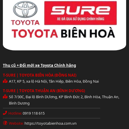
Thu cũ + Đổi mới xe Toyota Chính hãng
T-SURE | TOYOTA BIÊN HÒA (ĐỒNG NAI)
A17, KP 5, xa lộ Hà Nội, Tân Hiệp, Biên Hòa, Đồng Nai
T-SURE | TOYOTA THUẬN AN (BÌNH DƯƠNG)
Số 7/30C, Đại lộ Bình DƯơng, KP Bình Đức 2, Bình Hòa, Thuận An,
Bình Dương
Hotline:
0919 118 615
Website:
https://toyotabienhoa.com.vn