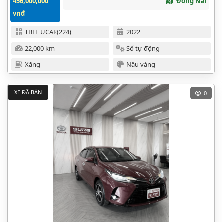
456,000,000
Đồng Nai
vnđ
TBH_UCAR(224)
2022
22,000 km
Số tự động
Xăng
Nâu vàng
XE ĐÃ BÁN
0