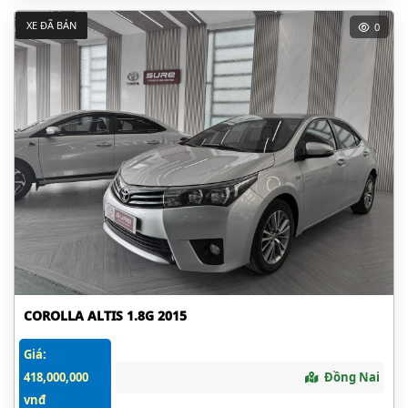
XE ĐÃ BÁN
0
COROLLA ALTIS 1.8G 2015
Giá:
418,000,000
Đồng Nai
vnđ