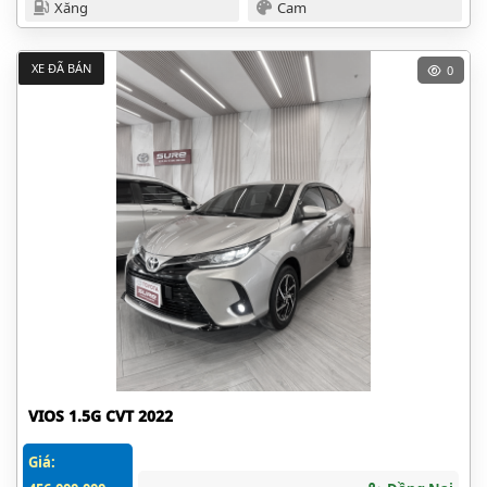
Xăng
Cam
XE ĐÃ BÁN
0
VIOS 1.5G CVT 2022
Giá: