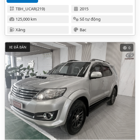
TBH_UCAR(219)
2015
125,000 km
Số tự động
Xăng
Bạc
XE ĐÃ BÁN
0