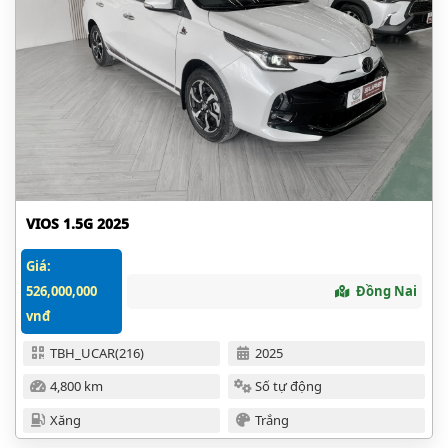
VIOS 1.5G 2025
Giá:
526,000,000
Đồng Nai
vnđ
TBH_UCAR(216)
2025
4,800 km
Số tự động
Xăng
Trắng