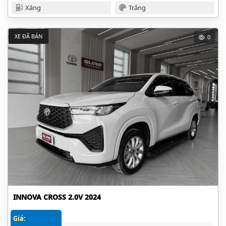
Xăng
Trắng
XE ĐÃ BÁN
0
INNOVA CROSS 2.0V 2024
Giá: