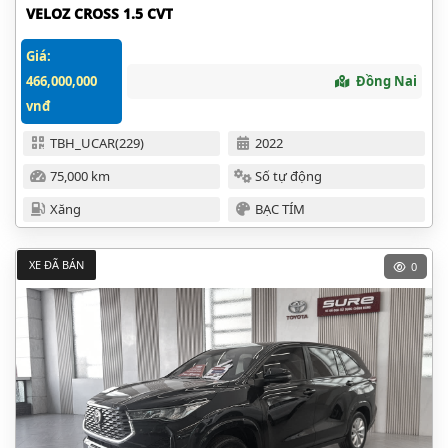
VELOZ CROSS 1.5 CVT
Giá:
466,000,000
Đồng Nai
vnđ
TBH_UCAR(229)
2022
75,000 km
Số tự động
Xăng
BẠC TÍM
XE ĐÃ BÁN
0