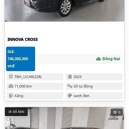
INNOVA CROSS
Giá:
746,000,000
Đồng Nai
vnđ
TBH_UCAR(228)
2023
71,000 km
Số tự động
Xăng
xanh đen
XE ĐÃ BÁN
0