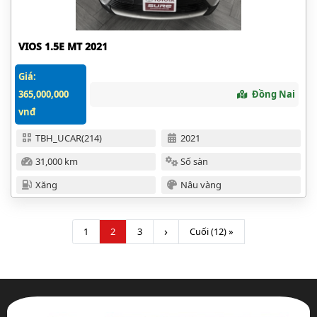
VIOS 1.5E MT 2021
Giá:
365,000,000
Đồng Nai
vnđ
TBH_UCAR(214)
2021
31,000 km
Số sàn
Xăng
Nâu vàng
›
1
2
3
Cuối (12) »