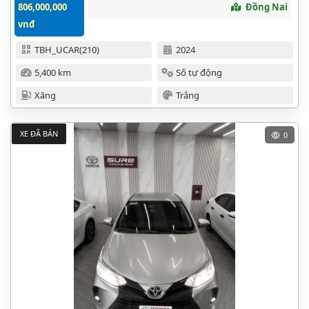
806,000,000
Đồng Nai
vnđ
TBH_UCAR(210)
2024
5,400 km
Số tự động
Xăng
Trắng
XE ĐÃ BÁN
0