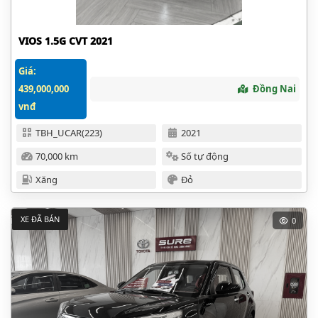
VIOS 1.5G CVT 2021
Giá:
439,000,000
Đồng Nai
vnđ
TBH_UCAR(223)
2021
70,000 km
Số tự động
Xăng
Đỏ
XE ĐÃ BÁN
0