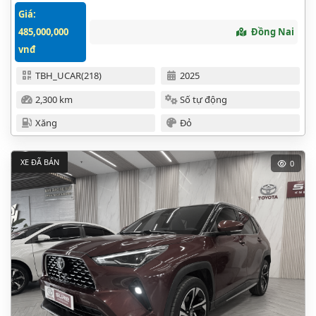
Giá:
485,000,000
Đồng Nai
vnđ
TBH_UCAR(218)
2025
2,300 km
Số tự động
Xăng
Đỏ
XE ĐÃ BÁN
0