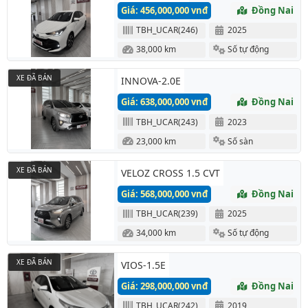
Giá: 456,000,000 vnđ
Đồng Nai
TBH_UCAR(246)
2025
38,000 km
Số tự động
XE ĐÃ BÁN
INNOVA-2.0E
Giá: 638,000,000 vnđ
Đồng Nai
TBH_UCAR(243)
2023
23,000 km
Số sàn
XE ĐÃ BÁN
VELOZ CROSS 1.5 CVT
Giá: 568,000,000 vnđ
Đồng Nai
TBH_UCAR(239)
2025
34,000 km
Số tự động
XE ĐÃ BÁN
VIOS-1.5E
Giá: 298,000,000 vnđ
Đồng Nai
TBH_UCAR(242)
2019