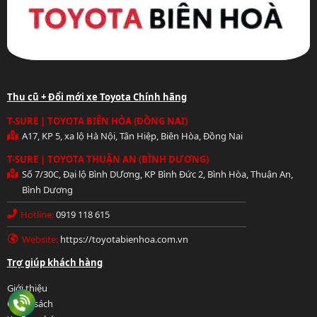
Thu cũ + Đổi mới xe Toyota Chính hãng
T-SURE | TOYOTA BIÊN HÒA (ĐỒNG NAI)
A17, KP 5, xa lộ Hà Nội, Tân Hiệp, Biên Hòa, Đồng Nai
T-SURE | TOYOTA THUẬN AN (BÌNH DƯƠNG)
Số 7/30C, Đại lộ Bình DƯơng, KP Bình Đức 2, Bình Hòa, Thuận An,
Bình Dương
Hotline:
0919 118 615
Website:
https://toyotabienhoa.com.vn
Hotline: 0919 118 615
Trợ giúp khách hàng
Giới thiệu
Chính sách