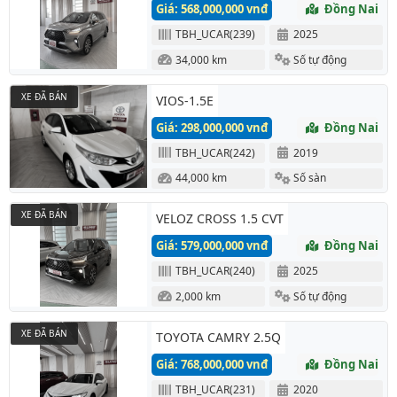
Giá: 568,000,000 vnđ
Đồng Nai
TBH_UCAR(239)
2025
34,000 km
Số tự động
XE ĐÃ BÁN
VIOS-1.5E
Giá: 298,000,000 vnđ
Đồng Nai
TBH_UCAR(242)
2019
44,000 km
Số sàn
XE ĐÃ BÁN
VELOZ CROSS 1.5 CVT
Giá: 579,000,000 vnđ
Đồng Nai
TBH_UCAR(240)
2025
2,000 km
Số tự động
XE ĐÃ BÁN
TOYOTA CAMRY 2.5Q
Giá: 768,000,000 vnđ
Đồng Nai
TBH_UCAR(231)
2020