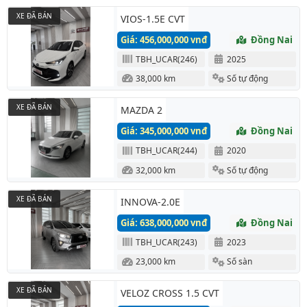
XE ĐÃ BÁN
VIOS-1.5E CVT
Giá: 456,000,000 vnđ
Đồng Nai
TBH_UCAR(246)
2025
38,000 km
Số tự động
XE ĐÃ BÁN
MAZDA 2
Giá: 345,000,000 vnđ
Đồng Nai
TBH_UCAR(244)
2020
32,000 km
Số tự động
XE ĐÃ BÁN
INNOVA-2.0E
Giá: 638,000,000 vnđ
Đồng Nai
TBH_UCAR(243)
2023
23,000 km
Số sàn
XE ĐÃ BÁN
VELOZ CROSS 1.5 CVT