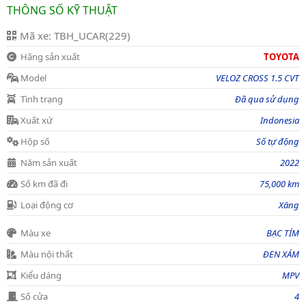
THÔNG SỐ KỸ THUẬT
Mã xe: TBH_UCAR(229)
Hãng sản xuất
TOYOTA
Model
VELOZ CROSS 1.5 CVT
Tình trạng
Đã qua sử dụng
Xuất xứ
Indonesia
Hộp số
Số tự động
Năm sản xuất
2022
Số km đã đi
75,000 km
Loại động cơ
Xăng
Màu xe
BẠC TÍM
Màu nội thất
ĐEN XÁM
Kiểu dáng
MPV
Số cửa
4