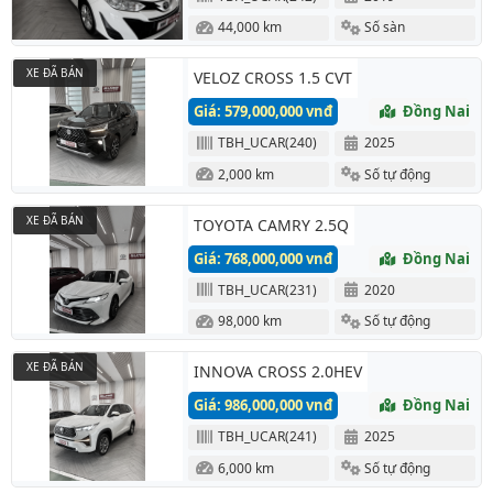
44,000 km
Số sàn
XE ĐÃ BÁN
VELOZ CROSS 1.5 CVT
Giá: 579,000,000 vnđ
Đồng Nai
TBH_UCAR(240)
2025
2,000 km
Số tự động
XE ĐÃ BÁN
TOYOTA CAMRY 2.5Q
Giá: 768,000,000 vnđ
Đồng Nai
TBH_UCAR(231)
2020
98,000 km
Số tự động
XE ĐÃ BÁN
INNOVA CROSS 2.0HEV
Giá: 986,000,000 vnđ
Đồng Nai
TBH_UCAR(241)
2025
6,000 km
Số tự động