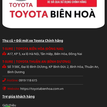
Thu cũ + Đổi mới xe Toyota Chính hãng
T-SURE | TOYOTA BIÊN HÒA (ĐỒNG NAI)
A17, KP 5, xa lộ Hà Nội, Tân Hiệp, Biên Hòa, Đồng Nai
T-SURE | TOYOTA THUẬN AN (BÌNH DƯƠNG)
Số 7/30C, Đại lộ Bình DƯơng, KP Bình Đức 2, Bình Hòa, Thuận An,
Bình Dương
Hotline:
0919 118 615
Website:
https://toyotabienhoa.com.vn
Hotline: 0919 118 615
Trợ giúp khách hàng
Giới thiệu