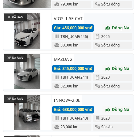
79,000 km
Số tự động
XE ĐÃ BÁN
VIOS-1.5E CVT
Giá: 456,000,000 vnđ
Đồng Nai
TBH_UCAR(246)
2025
38,000 km
Số tự động
XE ĐÃ BÁN
MAZDA 2
Giá: 345,000,000 vnđ
Đồng Nai
TBH_UCAR(244)
2020
32,000 km
Số tự động
XE ĐÃ BÁN
INNOVA-2.0E
Giá: 638,000,000 vnđ
Đồng Nai
TBH_UCAR(243)
2023
23,000 km
Số sàn