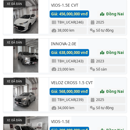
XE ĐÃ BÁN
VIOS-1.5E CVT
Giá: 456,000,000 vnđ
Đồng Nai
TBH_UCAR(246)
2025
38,000 km
Số tự động
XE ĐÃ BÁN
INNOVA-2.0E
Giá: 638,000,000 vnđ
Đồng Nai
TBH_UCAR(243)
2023
23,000 km
Số sàn
XE ĐÃ BÁN
VELOZ CROSS 1.5 CVT
Giá: 568,000,000 vnđ
Đồng Nai
TBH_UCAR(239)
2025
34,000 km
Số tự động
XE ĐÃ BÁN
VIOS-1.5E