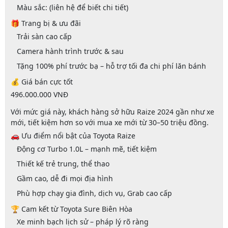
Màu sắc:
(liên hệ để biết chi tiết)
🎁 Trang bị & ưu đãi
Trải sàn cao cấp
Camera hành trình trước & sau
Tặng 100% phí trước bạ
– hỗ trợ tối đa chi phí lăn bánh
💰 Giá bán cực tốt
496.000.000 VNĐ
Với mức giá này, khách hàng sở hữu
Raize 2024 gần như xe
mới
, tiết kiệm hơn so với mua xe mới từ 30–50 triệu đồng.
🚗 Ưu điểm nổi bật của Toyota Raize
Động cơ
Turbo 1.0L
– mạnh mẽ, tiết kiệm
Thiết kế trẻ trung, thể thao
Gầm cao, dễ đi mọi địa hình
Phù hợp chạy gia đình, dịch vụ, Grab cao cấp
🏆 Cam kết từ Toyota Sure Biên Hòa
Xe
minh bạch lịch sử – pháp lý rõ ràng