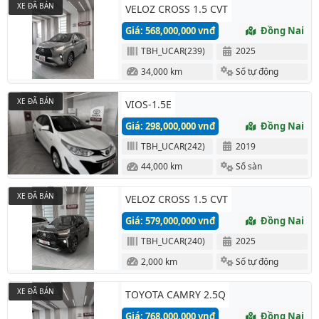
XE ĐÃ BÁN
VELOZ CROSS 1.5 CVT
Giá: 568,000,000 vnđ
Đồng Nai
TBH_UCAR(239)
2025
34,000 km
Số tự động
XE ĐÃ BÁN
VIOS-1.5E
Giá: 298,000,000 vnđ
Đồng Nai
TBH_UCAR(242)
2019
44,000 km
Số sàn
XE ĐÃ BÁN
VELOZ CROSS 1.5 CVT
Giá: 579,000,000 vnđ
Đồng Nai
TBH_UCAR(240)
2025
2,000 km
Số tự động
XE ĐÃ BÁN
TOYOTA CAMRY 2.5Q
Giá: 768,000,000 vnđ
Đồng Nai