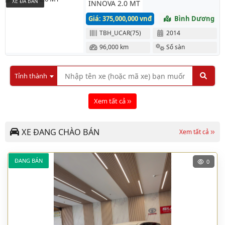
XE ĐÃ BÁN
INNOVA 2.0 MT
Giá: 375,000,000 vnđ
Bình Dương
TBH_UCAR(75)
2014
96,000 km
Số sàn
Tỉnh thành
Xem tất cả
XE ĐANG CHÀO BÁN
Xem tất cả
ĐANG BÁN
0