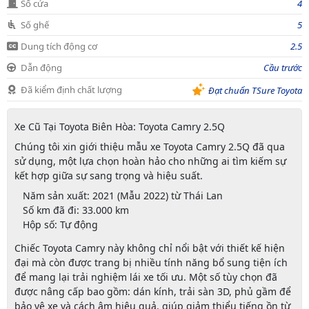
Số cửa
4
Số ghế
5
Dung tích động cơ
2.5
Dẫn động
Cầu trước
Đã kiểm định chất lượng
Đạt chuẩn TSure Toyota
Xe Cũ
Tại
Toyota Biên Hòa: Toyota Camry 2.5Q
Chúng tôi xin giới thiệu mẫu xe
Toyota Camry 2.5Q
đã qua
sử dụng, một lựa chọn hoàn hảo cho những ai tìm kiếm sự
kết hợp giữa sự sang trọng và hiệu suất.
Năm sản xuất:
2021 (Mẫu 2022) từ Thái Lan
Số km đã đi:
33.000 km
Hộp số:
Tự động
Chiếc Toyota Camry này không chỉ nổi bật với thiết kế hiện
đại mà còn được trang bị nhiều tính năng bổ sung tiện ích
để mang lại trải nghiệm lái xe tối ưu. Một số tùy chọn đã
được nâng cấp bao gồm: dán kính, trải sàn 3D, phủ gầm để
bảo vệ xe và cách âm hiệu quả, giúp giảm thiểu tiếng ồn từ