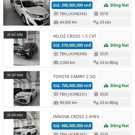
Giá: 298,000,000 vnđ
Đồng Nai
TBH_UCAR(242)
2019
44,000 km
Số sàn
XE ĐÃ BÁN
VELOZ CROSS 1.5 CVT
Giá: 579,000,000 vnđ
Đồng Nai
TBH_UCAR(240)
2025
2,000 km
Số tự động
XE ĐÃ BÁN
TOYOTA CAMRY 2.5Q
Giá: 768,000,000 vnđ
Đồng Nai
TBH_UCAR(231)
2020
98,000 km
Số tự động
XE ĐÃ BÁN
INNOVA CROSS 2.0HEV
Giá: 986,000,000 vnđ
Đồng Nai
TBH_UCAR(241)
2025