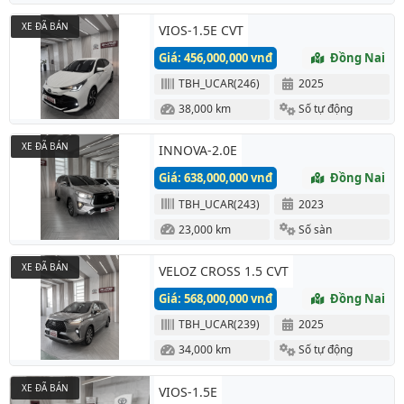
XE ĐÃ BÁN
VIOS-1.5E CVT
Giá: 456,000,000 vnđ
Đồng Nai
TBH_UCAR(246)
2025
38,000 km
Số tự động
XE ĐÃ BÁN
INNOVA-2.0E
Giá: 638,000,000 vnđ
Đồng Nai
TBH_UCAR(243)
2023
23,000 km
Số sàn
XE ĐÃ BÁN
VELOZ CROSS 1.5 CVT
Giá: 568,000,000 vnđ
Đồng Nai
TBH_UCAR(239)
2025
34,000 km
Số tự động
XE ĐÃ BÁN
VIOS-1.5E