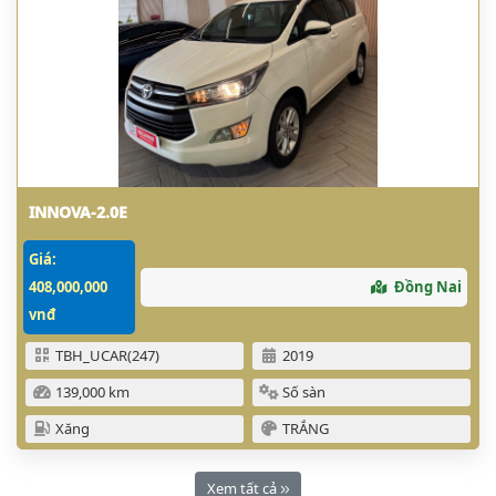
INNOVA-2.0E
Giá:
408,000,000
Đồng Nai
vnđ
TBH_UCAR(247)
2019
139,000 km
Số sàn
Xăng
TRẮNG
Xem tất cả