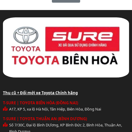
Thu cũ + Đổi mới xe Toyota Chính hãng
T-SURE | TOYOTA BIÊN HÒA (ĐỒNG NAI)
A17, KP 5, xa lộ Hà Nội, Tân Hiệp, Biên Hòa, Đồng Nai
T-SURE | TOYOTA THUẬN AN (BÌNH DƯƠNG)
Số 7/30C, Đại lộ Bình DƯơng, KP Bình Đức 2, Bình Hòa, Thuận An,
Bình Dương