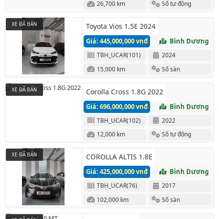
26,700 km
Số tự động
XE ĐÃ BÁN
Toyota Vios 1.5E 2024
Giá: 445,000,000 vnđ
Bình Dương
TBH_UCAR(101)
2024
15,000 km
Số sàn
XE ĐÃ BÁN
Corolla Cross 1.8G 2022
Giá: 696,000,000 vnđ
Bình Dương
TBH_UCAR(102)
2022
12,000 km
Số tự động
XE ĐÃ BÁN
COROLLA ALTIS 1.8E
Giá: 425,000,000 vnđ
Bình Dương
TBH_UCAR(76)
2017
102,000 km
Số sàn