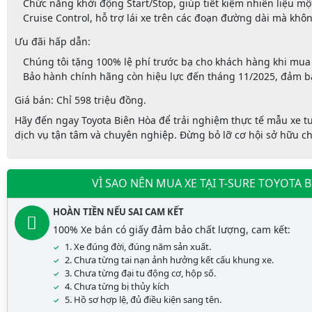
Chức năng khởi động Start/Stop, giúp tiết kiệm nhiên liệu mộ
Cruise Control, hỗ trợ lái xe trên các đoạn đường dài mà khô
Ưu đãi hấp dẫn:
Chúng tôi tặng 100% lệ phí trước bạ cho khách hàng khi mua 
Bảo hành chính hãng còn hiệu lực đến tháng 11/2025, đảm bả
Giá bán:
Chỉ 598 triệu đồng.
Hãy đến ngay Toyota Biên Hòa để trải nghiệm thực tế mẫu xe tu
dịch vụ tận tâm và chuyên nghiệp. Đừng bỏ lỡ cơ hội sở hữu chiế
VÌ SAO NÊN MUA XE TẠI T-SURE TOYOTA 
HOÀN TIỀN NẾU SAI CAM KẾT
100% Xe bán có giấy đảm bảo chất lượng, cam kết:
1. Xe đúng đời, đúng năm sản xuất.
2. Chưa từng tai nạn ảnh hưởng kết cấu khung xe.
3. Chưa từng đại tu động cơ, hộp số.
4. Chưa từng bị thủy kích
5. Hồ sơ hợp lệ, đủ điều kiện sang tên.