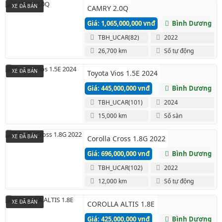
XE ĐÃ BÁN
CAMRY 2.0Q
Giá: 1,065,000,000 vnđ
Bình Dương
TBH_UCAR(82)
2022
26,700 km
Số tự động
XE ĐÃ BÁN
Toyota Vios 1.5E 2024
Giá: 445,000,000 vnđ
Bình Dương
TBH_UCAR(101)
2024
15,000 km
Số sàn
XE ĐÃ BÁN
Corolla Cross 1.8G 2022
Giá: 696,000,000 vnđ
Bình Dương
TBH_UCAR(102)
2022
12,000 km
Số tự động
XE ĐÃ BÁN
COROLLA ALTIS 1.8E
Giá: 425,000,000 vnđ
Bình Dương