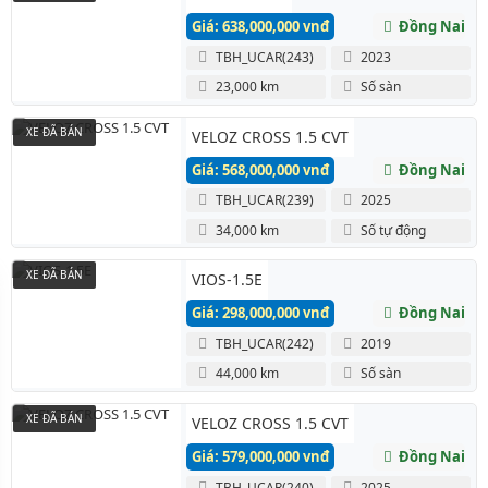
Giá: 638,000,000 vnđ
Đồng Nai
TBH_UCAR(243)
2023
23,000 km
Số sàn
XE ĐÃ BÁN
VELOZ CROSS 1.5 CVT
Giá: 568,000,000 vnđ
Đồng Nai
TBH_UCAR(239)
2025
34,000 km
Số tự động
XE ĐÃ BÁN
VIOS-1.5E
Giá: 298,000,000 vnđ
Đồng Nai
TBH_UCAR(242)
2019
44,000 km
Số sàn
XE ĐÃ BÁN
VELOZ CROSS 1.5 CVT
Giá: 579,000,000 vnđ
Đồng Nai
TBH_UCAR(240)
2025