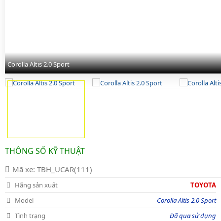
Corolla Altis 2.0 Sport
Corolla Altis 2.0 Sport
Corolla Altis 2.0 Sport
Corolla Altis 2.0 Sport
Corolla Altis 2.0 Sport
Corolla Altis 2.0 Sport
Corolla Altis 2.0 Sport
Corolla Altis 2.0 Sport
Corolla Altis 2.0 Sport
Corolla Altis 2.0 Sport
THÔNG SỐ KỸ THUẬT
Mã xe: TBH_UCAR(111)
Hãng sản xuất
TOYOTA
Model
Corolla Altis 2.0 Sport
Tình trạng
Đã qua sử dụng