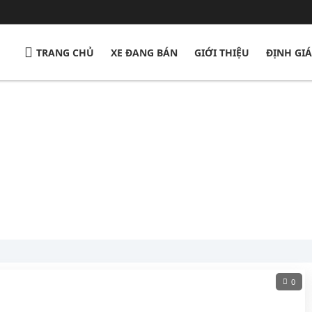
TRANG CHỦ
XE ĐANG BÁN
GIỚI THIỆU
ĐỊNH GIÁ
0