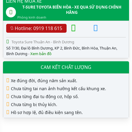
LIÊN HỆ MUA XE
T-SURE TOYOTA BIÊN HÒA - XE QUA SỬ DỤNG CHÍNH
HÃNG
Phòng kinh doanh
Hotline: 0919 118 615
Toyota Sure Thuận An - Bình Dương
Số 7/30, Đại lộ Bình Dương, KP 2, Bình Đức, Bình Hòa, Thuận An,
Bình Dương
Xem bản đồ
-
CAM KẾT CHẤT LƯỢNG
Xe đúng đời, đúng năm sản xuất.
Chưa từng tai nạn ảnh hưởng kết cấu khung xe.
Chưa từng đại tu động cơ, hộp số.
Chưa từng bị thủy kích.
Hồ sơ hợp lệ, đủ điều kiện sang tên.