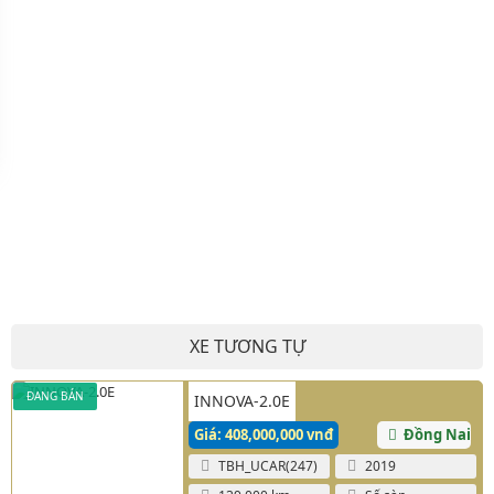
XE TƯƠNG TỰ
ĐANG BÁN
INNOVA-2.0E
Giá: 408,000,000 vnđ
Đồng Nai
TBH_UCAR(247)
2019