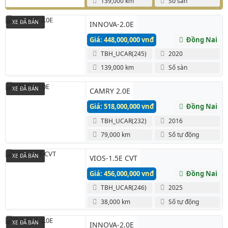
139,000 km
Số sàn
XE ĐÃ BÁN
INNOVA-2.0E
Giá: 448,000,000 vnđ
Đồng Nai
TBH_UCAR(245)
2020
139,000 km
Số sàn
XE ĐÃ BÁN
CAMRY 2.0E
Giá: 518,000,000 vnđ
Đồng Nai
TBH_UCAR(232)
2016
79,000 km
Số tự động
XE ĐÃ BÁN
VIOS-1.5E CVT
Giá: 456,000,000 vnđ
Đồng Nai
TBH_UCAR(246)
2025
38,000 km
Số tự động
XE ĐÃ BÁN
INNOVA-2.0E