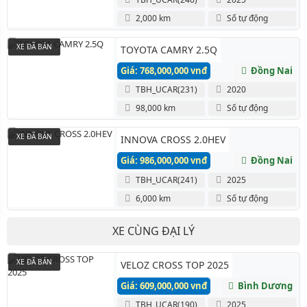
2,000 km
Số tự động
XE ĐÃ BÁN
TOYOTA CAMRY 2.5Q
Giá: 768,000,000 vnđ
Đồng Nai
TBH_UCAR(231)
2020
98,000 km
Số tự động
XE ĐÃ BÁN
INNOVA CROSS 2.0HEV
Giá: 986,000,000 vnđ
Đồng Nai
TBH_UCAR(241)
2025
6,000 km
Số tự động
XE CÙNG ĐẠI LÝ
XE ĐÃ BÁN
VELOZ CROSS TOP 2025
Giá: 609,000,000 vnđ
Bình Dương
TBH_UCAR(190)
2025