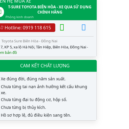
IÊN HỆ MUA XE
T-SURE TOYOTA BIÊN HÒA - XE QUA SỬ DỤNG
CHÍNH HÃNG
Phòng kinh doanh
Hotline: 0919 118 615
Toyota Sure Biên Hòa - Đồng Nai
7, KP 5, xa lộ Hà Nội, Tân Hiệp, Biên Hòa, Đồng Nai
-
em bản đồ
CAM KẾT CHẤT LƯỢNG
Xe đúng đời, đúng năm sản xuất.
Chưa từng tai nạn ảnh hưởng kết cấu khung
xe.
Chưa từng đại tu động cơ, hộp số.
Chưa từng bị thủy kích.
Hồ sơ hợp lệ, đủ điều kiện sang tên.