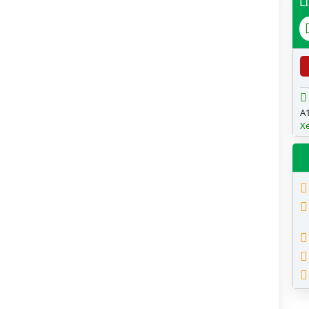
L
A1
X