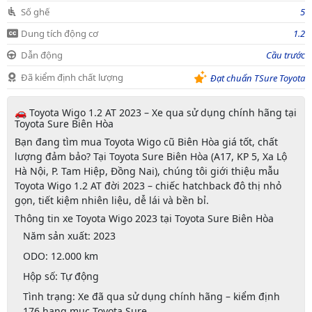
Số ghế
5
Dung tích động cơ
1.2
Dẫn động
Cầu trước
Đã kiểm định chất lượng
Đạt chuẩn TSure Toyota
🚗 Toyota Wigo 1.2 AT 2023 – Xe qua sử dụng chính hãng tại
Toyota Sure Biên Hòa
Bạn đang tìm mua
Toyota Wigo cũ Biên Hòa
giá tốt, chất
lượng đảm bảo? Tại
Toyota Sure Biên Hòa (A17, KP 5, Xa Lộ
Hà Nội, P. Tam Hiệp, Đồng Nai)
, chúng tôi giới thiệu mẫu
Toyota Wigo 1.2 AT đời 2023
– chiếc hatchback đô thị nhỏ
gọn, tiết kiệm nhiên liệu, dễ lái và bền bỉ.
Thông tin xe Toyota Wigo 2023 tại Toyota Sure Biên Hòa
Năm sản xuất:
2023
ODO:
12.000 km
Hộp số:
Tự động
Tình trạng:
Xe đã qua sử dụng chính hãng – kiểm định
176 hạng mục Toyota Sure