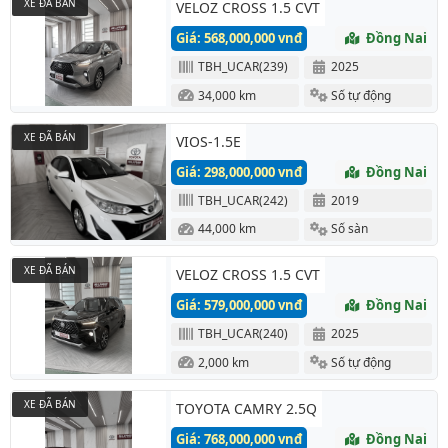
XE ĐÃ BÁN
VELOZ CROSS 1.5 CVT
Giá: 568,000,000 vnđ
Đồng Nai
TBH_UCAR(239)
2025
34,000 km
Số tự động
XE ĐÃ BÁN
VIOS-1.5E
Giá: 298,000,000 vnđ
Đồng Nai
TBH_UCAR(242)
2019
44,000 km
Số sàn
XE ĐÃ BÁN
VELOZ CROSS 1.5 CVT
Giá: 579,000,000 vnđ
Đồng Nai
TBH_UCAR(240)
2025
2,000 km
Số tự động
XE ĐÃ BÁN
TOYOTA CAMRY 2.5Q
Giá: 768,000,000 vnđ
Đồng Nai