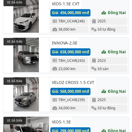
XE ĐÃ BÁN
VIOS-1.5E CVT
Giá: 456,000,000 vnđ
Đồng Nai
TBH_UCAR(246)
2025
38,000 km
Số tự động
XE ĐÃ BÁN
INNOVA-2.0E
Giá: 638,000,000 vnđ
Đồng Nai
TBH_UCAR(243)
2023
23,000 km
Số sàn
XE ĐÃ BÁN
VELOZ CROSS 1.5 CVT
Giá: 568,000,000 vnđ
Đồng Nai
TBH_UCAR(239)
2025
34,000 km
Số tự động
XE ĐÃ BÁN
VIOS-1.5E
Giá: 298,000,000 vnđ
Đồng Nai