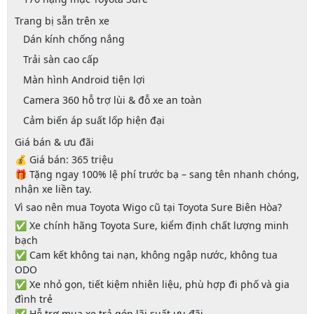
Trang bị sẵn trên xe
Dán kính chống nắng
Trải sàn cao cấp
Màn hình Android tiện lợi
Camera 360 hỗ trợ lùi & đỗ xe an toàn
Cảm biến áp suất lốp hiện đại
Giá bán & ưu đãi
💰
Giá bán: 365 triệu
🎁
Tặng ngay 100% lệ phí trước bạ
– sang tên nhanh chóng,
nhận xe liền tay.
Vì sao nên mua Toyota Wigo cũ tại Toyota Sure Biên Hòa?
✅ Xe chính hãng Toyota Sure, kiểm định chất lượng minh
bạch
✅ Cam kết
không tai nạn, không ngập nước, không tua
ODO
✅ Xe nhỏ gọn, tiết kiệm nhiên liệu, phù hợp đi phố và gia
đình trẻ
✅ Hỗ trợ
mua xe trả góp lãi suất ưu đãi