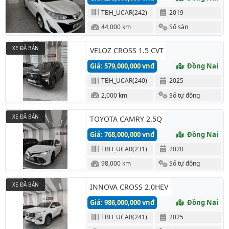
TBH_UCAR(242)
2019
44,000 km
Số sàn
XE ĐÃ BÁN
VELOZ CROSS 1.5 CVT
Giá: 579,000,000 vnđ
Đồng Nai
TBH_UCAR(240)
2025
2,000 km
Số tự động
XE ĐÃ BÁN
TOYOTA CAMRY 2.5Q
Giá: 768,000,000 vnđ
Đồng Nai
TBH_UCAR(231)
2020
98,000 km
Số tự động
XE ĐÃ BÁN
INNOVA CROSS 2.0HEV
Giá: 986,000,000 vnđ
Đồng Nai
TBH_UCAR(241)
2025