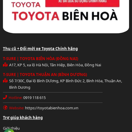
Thu cũ + Đổi mới xe Toyota Chính hãng
T-SURE | TOYOTA BIÊN HÒA (ĐỒNG NAI)
A17, KP 5, xa lộ Hà Nội, Tân Hiệp, Biên Hòa, Đồng Nai
T-SURE | TOYOTA THUẬN AN (BÌNH DƯƠNG)
Số 7/30C, Đại lộ Bình DƯơng, KP Bình Đức 2, Bình Hòa, Thuận An,
Bình Dương
Hotline:
0919 118 615
Website:
https://toyotabienhoa.com.vn
Hotline: 0919 118 615
Trợ giúp khách hàng
Giới thiệu