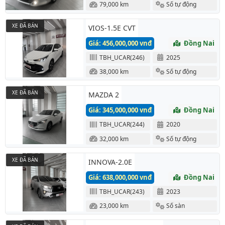
79,000 km
Số tự động
XE ĐÃ BÁN
VIOS-1.5E CVT
Giá: 456,000,000 vnđ
Đồng Nai
TBH_UCAR(246)
2025
38,000 km
Số tự động
XE ĐÃ BÁN
MAZDA 2
Giá: 345,000,000 vnđ
Đồng Nai
TBH_UCAR(244)
2020
32,000 km
Số tự động
XE ĐÃ BÁN
INNOVA-2.0E
Giá: 638,000,000 vnđ
Đồng Nai
TBH_UCAR(243)
2023
23,000 km
Số sàn