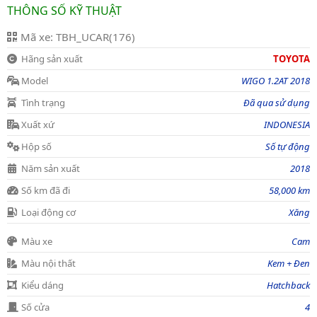
THÔNG SỐ KỸ THUẬT
Mã xe: TBH_UCAR(176)
Hãng sản xuất
TOYOTA
Model
WIGO 1.2AT 2018
Tình trạng
Đã qua sử dụng
Xuất xứ
INDONESIA
Hộp số
Số tự động
Năm sản xuất
2018
Số km đã đi
58,000 km
Loại động cơ
Xăng
Màu xe
Cam
Màu nội thất
Kem + Đen
Kiểu dáng
Hatchback
Số cửa
4