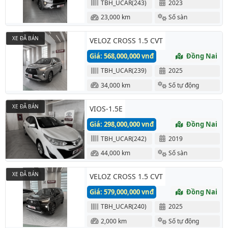
TBH_UCAR(243)
2023
23,000 km
Số sàn
XE ĐÃ BÁN
VELOZ CROSS 1.5 CVT
Giá: 568,000,000 vnđ
Đồng Nai
TBH_UCAR(239)
2025
34,000 km
Số tự động
XE ĐÃ BÁN
VIOS-1.5E
Giá: 298,000,000 vnđ
Đồng Nai
TBH_UCAR(242)
2019
44,000 km
Số sàn
XE ĐÃ BÁN
VELOZ CROSS 1.5 CVT
Giá: 579,000,000 vnđ
Đồng Nai
TBH_UCAR(240)
2025
2,000 km
Số tự động