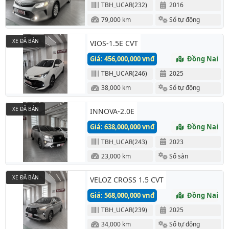
TBH_UCAR(232)
2016
79,000 km
Số tự động
XE ĐÃ BÁN
VIOS-1.5E CVT
Giá: 456,000,000 vnđ
Đồng Nai
TBH_UCAR(246)
2025
38,000 km
Số tự động
XE ĐÃ BÁN
INNOVA-2.0E
Giá: 638,000,000 vnđ
Đồng Nai
TBH_UCAR(243)
2023
23,000 km
Số sàn
XE ĐÃ BÁN
VELOZ CROSS 1.5 CVT
Giá: 568,000,000 vnđ
Đồng Nai
TBH_UCAR(239)
2025
34,000 km
Số tự động