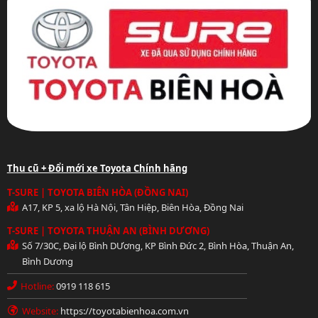
Thu cũ + Đổi mới xe Toyota Chính hãng
T-SURE | TOYOTA BIÊN HÒA (ĐỒNG NAI)
A17, KP 5, xa lộ Hà Nội, Tân Hiệp, Biên Hòa, Đồng Nai
T-SURE | TOYOTA THUẬN AN (BÌNH DƯƠNG)
Số 7/30C, Đại lộ Bình DƯơng, KP Bình Đức 2, Bình Hòa, Thuận An,
Bình Dương
Hotline:
0919 118 615
Website:
https://toyotabienhoa.com.vn