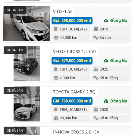
XE ĐÃ BÁN
VIOS-1.5E
Giá: 298,000,000 vnđ
Đồng Nai
TBH_UCAR(242)
2019
44,000 km
Số sàn
XE ĐÃ BÁN
VELOZ CROSS 1.5 CVT
Giá: 579,000,000 vnđ
Đồng Nai
TBH_UCAR(240)
2025
2,000 km
Số tự động
XE ĐÃ BÁN
TOYOTA CAMRY 2.5Q
Giá: 768,000,000 vnđ
Đồng Nai
TBH_UCAR(231)
2020
98,000 km
Số tự động
XE ĐÃ BÁN
INNOVA CROSS 2.0HEV