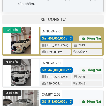
sản phẩm.
XE TƯƠNG TỰ
ĐANG BÁN
INNOVA-2.0E
Giá: 408,000,000 vnđ
Đồng Nai
TBH_UCAR(247)
2019
139,000 km
Số sàn
XE ĐÃ BÁN
INNOVA-2.0E
Giá: 448,000,000 vnđ
Đồng Nai
TBH_UCAR(245)
2020
139,000 km
Số sàn
XE ĐÃ BÁN
CAMRY 2.0E
Giá: 518,000,000 vnđ
Đồng Nai