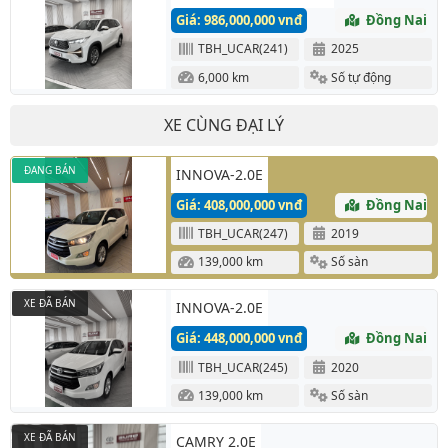
Giá: 986,000,000 vnđ
Đồng Nai
TBH_UCAR(241)
2025
6,000 km
Số tự động
XE CÙNG ĐẠI LÝ
ĐANG BÁN
INNOVA-2.0E
Giá: 408,000,000 vnđ
Đồng Nai
TBH_UCAR(247)
2019
139,000 km
Số sàn
XE ĐÃ BÁN
INNOVA-2.0E
Giá: 448,000,000 vnđ
Đồng Nai
TBH_UCAR(245)
2020
139,000 km
Số sàn
XE ĐÃ BÁN
CAMRY 2.0E