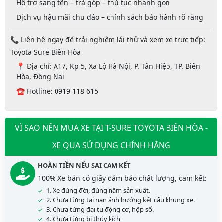
Hỗ trợ
sang tên – trả góp – thủ tục nhanh gọn
Dịch vụ hậu mãi chu đáo – chính sách bảo hành rõ ràng
📞
Liên hệ ngay để trải nghiệm lái thử và xem xe trực tiếp:
Toyota Sure Biên Hòa
📍
Địa chỉ:
A17, Kp 5, Xa Lộ Hà Nội, P. Tân Hiệp, TP. Biên
Hòa, Đồng Nai
☎️
Hotline: 0919 118 615
VÌ SAO NÊN MUA XE TẠI T-SURE TOYOTA BIÊN HÒA -
XE QUA SỬ DỤNG CHÍNH HÃNG
HOÀN TIỀN NẾU SAI CAM KẾT
100% Xe bán có giấy đảm bảo chất lượng, cam kết:
1. Xe đúng đời, đúng năm sản xuất.
2. Chưa từng tai nạn ảnh hưởng kết cấu khung xe.
3. Chưa từng đại tu động cơ, hộp số.
4. Chưa từng bị thủy kích