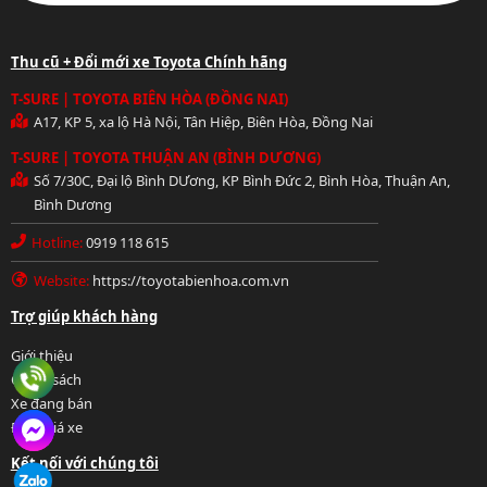
Thu cũ + Đổi mới xe Toyota Chính hãng
T-SURE | TOYOTA BIÊN HÒA (ĐỒNG NAI)
A17, KP 5, xa lộ Hà Nội, Tân Hiệp, Biên Hòa, Đồng Nai
T-SURE | TOYOTA THUẬN AN (BÌNH DƯƠNG)
Số 7/30C, Đại lộ Bình DƯơng, KP Bình Đức 2, Bình Hòa, Thuận An,
Bình Dương
Hotline:
0919 118 615
Website:
https://toyotabienhoa.com.vn
Hotline: 0919 118 615
Trợ giúp khách hàng
Giới thiệu
Chính sách
Xe đang bán
Định giá xe
Chat FB Messenger
Kết nối với chúng tôi
Chat Zalo