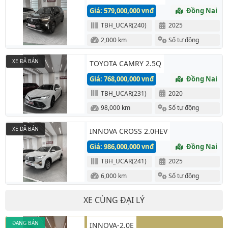
Giá: 579,000,000 vnđ
Đồng Nai
TBH_UCAR(240)
2025
2,000 km
Số tự động
XE ĐÃ BÁN
TOYOTA CAMRY 2.5Q
Giá: 768,000,000 vnđ
Đồng Nai
TBH_UCAR(231)
2020
98,000 km
Số tự động
XE ĐÃ BÁN
INNOVA CROSS 2.0HEV
Giá: 986,000,000 vnđ
Đồng Nai
TBH_UCAR(241)
2025
6,000 km
Số tự động
XE CÙNG ĐẠI LÝ
ĐANG BÁN
INNOVA-2.0E