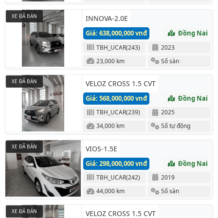
XE ĐÃ BÁN
INNOVA-2.0E
Giá: 638,000,000 vnđ
Đồng Nai
TBH_UCAR(243)
2023
23,000 km
Số sàn
XE ĐÃ BÁN
VELOZ CROSS 1.5 CVT
Giá: 568,000,000 vnđ
Đồng Nai
TBH_UCAR(239)
2025
34,000 km
Số tự động
XE ĐÃ BÁN
VIOS-1.5E
Giá: 298,000,000 vnđ
Đồng Nai
TBH_UCAR(242)
2019
44,000 km
Số sàn
XE ĐÃ BÁN
VELOZ CROSS 1.5 CVT