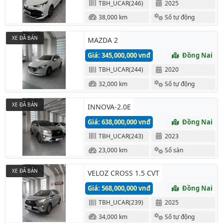
TBH_UCAR(246)
2025
38,000 km
Số tự động
XE ĐÃ BÁN
MAZDA 2
Giá: 345,000,000 vnđ
Đồng Nai
TBH_UCAR(244)
2020
32,000 km
Số tự động
XE ĐÃ BÁN
INNOVA-2.0E
Giá: 638,000,000 vnđ
Đồng Nai
TBH_UCAR(243)
2023
23,000 km
Số sàn
XE ĐÃ BÁN
VELOZ CROSS 1.5 CVT
Giá: 568,000,000 vnđ
Đồng Nai
TBH_UCAR(239)
2025
34,000 km
Số tự động