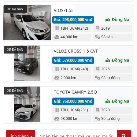
XE ĐÃ BÁN
VIOS-1.5E
Giá: 298,000,000 vnđ
Đồng Nai
TBH_UCAR(242)
2019
44,000 km
Số sàn
XE ĐÃ BÁN
VELOZ CROSS 1.5 CVT
Giá: 579,000,000 vnđ
Đồng Nai
TBH_UCAR(240)
2025
2,000 km
Số tự động
XE ĐÃ BÁN
TOYOTA CAMRY 2.5Q
Giá: 768,000,000 vnđ
Đồng Nai
TBH_UCAR(231)
2020
98,000 km
Số tự động
Tỉnh thành