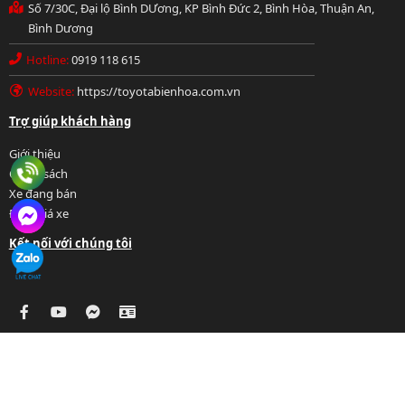
Số 7/30C, Đại lộ Bình DƯơng, KP Bình Đức 2, Bình Hòa, Thuận An,
Bình Dương
Hotline:
0919 118 615
Website:
https://toyotabienhoa.com.vn
Hotline: 0919 118 615
Trợ giúp khách hàng
Giới thiệu
Chính sách
Xe đang bán
Định giá xe
Chat FB Messenger
Kết nối với chúng tôi
Chat Zalo
Copyright©2025 | www.TOYOTABIENHOA.com.vn
Quản lý bởi:
@ToyotaBienHoa_Ucar