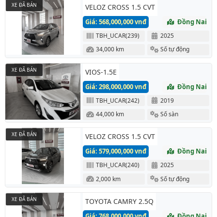
XE ĐÃ BÁN
VELOZ CROSS 1.5 CVT
Giá: 568,000,000 vnđ
Đồng Nai
TBH_UCAR(239)
2025
34,000 km
Số tự động
XE ĐÃ BÁN
VIOS-1.5E
Giá: 298,000,000 vnđ
Đồng Nai
TBH_UCAR(242)
2019
44,000 km
Số sàn
XE ĐÃ BÁN
VELOZ CROSS 1.5 CVT
Giá: 579,000,000 vnđ
Đồng Nai
TBH_UCAR(240)
2025
2,000 km
Số tự động
XE ĐÃ BÁN
TOYOTA CAMRY 2.5Q
Giá: 768,000,000 vnđ
Đồng Nai