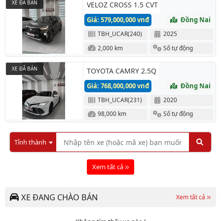
XE ĐÃ BÁN
VELOZ CROSS 1.5 CVT
Giá: 579,000,000 vnđ
Đồng Nai
TBH_UCAR(240)
2025
2,000 km
Số tự động
XE ĐÃ BÁN
TOYOTA CAMRY 2.5Q
Giá: 768,000,000 vnđ
Đồng Nai
TBH_UCAR(231)
2020
98,000 km
Số tự động
Tỉnh thành
Xem tất cả
XE ĐANG CHÀO BÁN
Xem tất cả