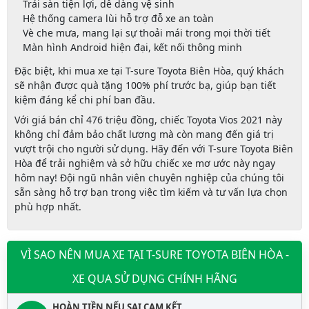
Trải sàn tiện lợi, dễ dàng vệ sinh
Hệ thống camera lùi hỗ trợ đỗ xe an toàn
Vè che mưa, mang lại sự thoải mái trong mọi thời tiết
Màn hình Android hiện đại, kết nối thông minh
Đặc biệt, khi mua xe tại
T-sure Toyota Biên Hòa
, quý khách
sẽ nhận được
quà tặng 100% phí trước bạ
, giúp bạn tiết
kiệm đáng kể chi phí ban đầu.
Với giá bán chỉ
476 triệu đồng
, chiếc
Toyota Vios 2021
này
không chỉ đảm bảo chất lượng mà còn mang đến giá trị
vượt trội cho người sử dụng. Hãy đến với
T-sure Toyota Biên
Hòa
để trải nghiệm và sở hữu chiếc xe mơ ước này ngay
hôm nay! Đội ngũ nhân viên chuyên nghiệp của chúng tôi
sẵn sàng hỗ trợ bạn trong việc tìm kiếm và tư vấn lựa chọn
phù hợp nhất.
VÌ SAO NÊN MUA XE TẠI T-SURE TOYOTA BIÊN HÒA -
XE QUA SỬ DỤNG CHÍNH HÃNG
HOÀN TIỀN NẾU SAI CAM KẾT