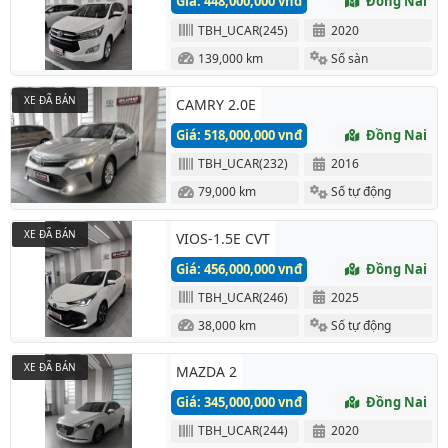
Giá: 448,000,000 vnđ
Đồng Nai
TBH_UCAR(245)
2020
139,000 km
Số sàn
XE ĐÃ BÁN
CAMRY 2.0E
Giá: 518,000,000 vnđ
Đồng Nai
TBH_UCAR(232)
2016
79,000 km
Số tự động
XE ĐÃ BÁN
VIOS-1.5E CVT
Giá: 456,000,000 vnđ
Đồng Nai
TBH_UCAR(246)
2025
38,000 km
Số tự động
XE ĐÃ BÁN
MAZDA 2
Giá: 345,000,000 vnđ
Đồng Nai
TBH_UCAR(244)
2020