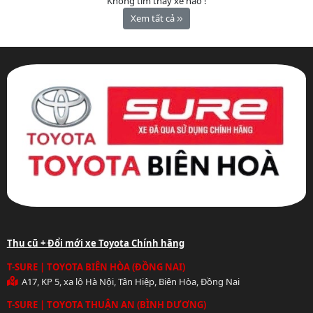
Không tìm thấy xe nào !
Xem tất cả
Thu cũ + Đổi mới xe Toyota Chính hãng
T-SURE | TOYOTA BIÊN HÒA (ĐỒNG NAI)
A17, KP 5, xa lộ Hà Nội, Tân Hiệp, Biên Hòa, Đồng Nai
T-SURE | TOYOTA THUẬN AN (BÌNH DƯƠNG)