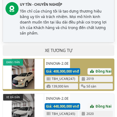
UY TÍN - CHUYÊN NGHIỆP
Tôn chỉ của chúng tôi là tạo dựng thương hiệu
bằng uy tín và trách nhiệm. Mọi mô hình kinh
doanh muốn tồn tại lâu dài đều phải coi trọng lợi
ích của Khách hàng và chú trọng đến chất lượng
sản phẩm.
XE TƯƠNG TỰ
ĐANG BÁN
INNOVA-2.0E
Giá: 408,000,000 vnđ
Đồng Nai
TBH_UCAR(247)
2019
139,000 km
Số sàn
XE ĐÃ BÁN
INNOVA-2.0E
Giá: 448,000,000 vnđ
Đồng Nai
TBH_UCAR(245)
2020