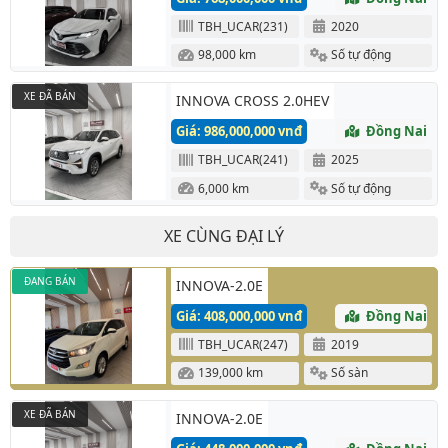
TBH_UCAR(231)
2020
98,000 km
Số tự động
XE ĐÃ BÁN
INNOVA CROSS 2.0HEV
Giá: 986,000,000 vnđ
Đồng Nai
TBH_UCAR(241)
2025
6,000 km
Số tự động
XE CÙNG ĐẠI LÝ
ĐANG BÁN
INNOVA-2.0E
Giá: 408,000,000 vnđ
Đồng Nai
TBH_UCAR(247)
2019
139,000 km
Số sàn
XE ĐÃ BÁN
INNOVA-2.0E