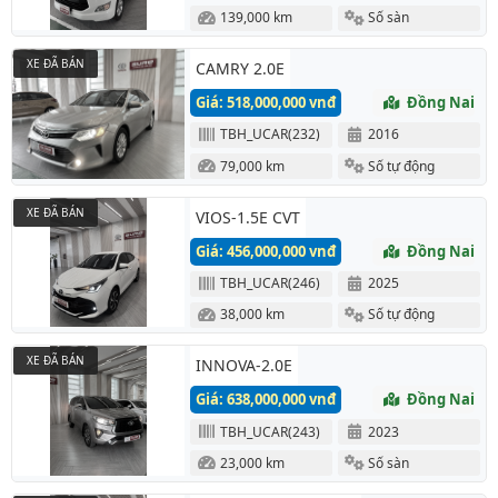
139,000 km
Số sàn
XE ĐÃ BÁN
CAMRY 2.0E
Giá: 518,000,000 vnđ
Đồng Nai
TBH_UCAR(232)
2016
79,000 km
Số tự động
XE ĐÃ BÁN
VIOS-1.5E CVT
Giá: 456,000,000 vnđ
Đồng Nai
TBH_UCAR(246)
2025
38,000 km
Số tự động
XE ĐÃ BÁN
INNOVA-2.0E
Giá: 638,000,000 vnđ
Đồng Nai
TBH_UCAR(243)
2023
23,000 km
Số sàn