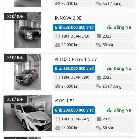
32,000 km
Số tự động
XE ĐÃ BÁN
INNOVA-2.0E
Giá: 638,000,000 vnđ
Đồng Nai
TBH_UCAR(243)
2023
23,000 km
Số sàn
XE ĐÃ BÁN
VELOZ CROSS 1.5 CVT
Giá: 568,000,000 vnđ
Đồng Nai
TBH_UCAR(239)
2025
34,000 km
Số tự động
XE ĐÃ BÁN
VIOS-1.5E
Giá: 298,000,000 vnđ
Đồng Nai
TBH_UCAR(242)
2019
44,000 km
Số sàn