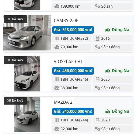
139,000 km
Số sàn
XE ĐÃ BÁN
CAMRY 2.0E
Giá: 518,000,000 vnđ
Đồng Nai
TBH_UCAR(232)
2016
79,000 km
Số tự động
XE ĐÃ BÁN
VIOS-1.5E CVT
Giá: 456,000,000 vnđ
Đồng Nai
TBH_UCAR(246)
2025
38,000 km
Số tự động
XE ĐÃ BÁN
MAZDA 2
Giá: 345,000,000 vnđ
Đồng Nai
TBH_UCAR(244)
2020
32,000 km
Số tự động