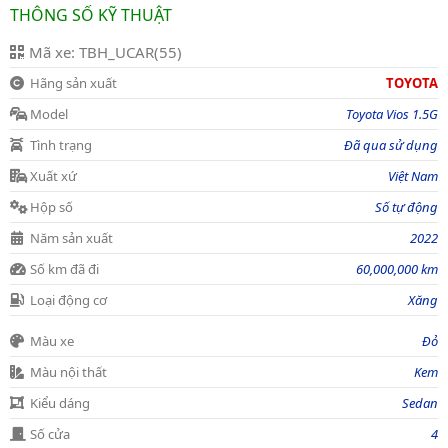
THÔNG SỐ KỸ THUẬT
Mã xe: TBH_UCAR(55)
Hãng sản xuất
TOYOTA
Model
Toyota Vios 1.5G
Tình trạng
Đã qua sử dụng
Xuất xứ
Việt Nam
Hộp số
Số tự động
Năm sản xuất
2022
Số km đã đi
60,000,000 km
Loại động cơ
Xăng
Màu xe
Đỏ
Màu nội thất
Kem
Kiểu dáng
Sedan
Số cửa
4