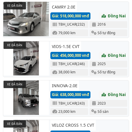
XE ĐÃ BÁN
CAMRY 2.0E
Giá: 518,000,000 vnđ
Đồng Nai
TBH_UCAR(232)
2016
79,000 km
Số tự động
XE ĐÃ BÁN
VIOS-1.5E CVT
Giá: 456,000,000 vnđ
Đồng Nai
TBH_UCAR(246)
2025
38,000 km
Số tự động
XE ĐÃ BÁN
INNOVA-2.0E
Giá: 638,000,000 vnđ
Đồng Nai
TBH_UCAR(243)
2023
23,000 km
Số sàn
XE ĐÃ BÁN
VELOZ CROSS 1.5 CVT