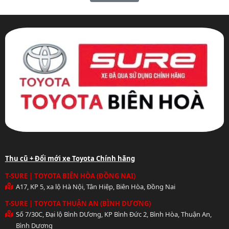
Thu cũ + Đổi mới xe Toyota Chính hãng
T-SURE | TOYOTA BIÊN HÒA (ĐỒNG NAI)
A17, KP 5, xa lộ Hà Nội, Tân Hiệp, Biên Hòa, Đồng Nai
T-SURE | TOYOTA THUẬN AN (BÌNH DƯƠNG)
Số 7/30C, Đại lộ Bình DƯơng, KP Bình Đức 2, Bình Hòa, Thuận An,
Bình Dương