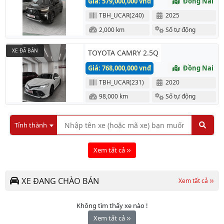
Giá: 579,000,000 vnđ
Đồng Nai
TBH_UCAR(240)
2025
2,000 km
Số tự động
XE ĐÃ BÁN
TOYOTA CAMRY 2.5Q
Giá: 768,000,000 vnđ
Đồng Nai
TBH_UCAR(231)
2020
98,000 km
Số tự động
Tỉnh thành
Xem tất cả
XE ĐANG CHÀO BÁN
Xem tất cả
Không tìm thấy xe nào !
Xem tất cả