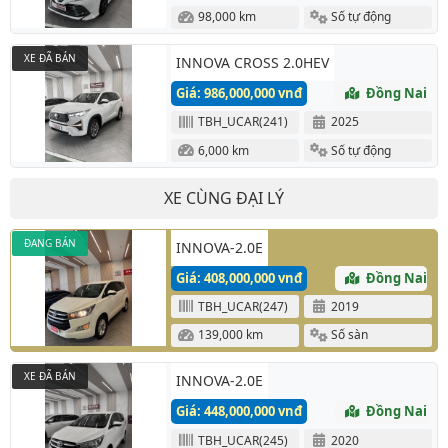
98,000 km
Số tự động
XE ĐÃ BÁN
INNOVA CROSS 2.0HEV
Giá: 986,000,000 vnđ
Đồng Nai
TBH_UCAR(241)
2025
6,000 km
Số tự động
XE CÙNG ĐẠI LÝ
ĐANG BÁN
INNOVA-2.0E
Giá: 408,000,000 vnđ
Đồng Nai
TBH_UCAR(247)
2019
139,000 km
Số sàn
XE ĐÃ BÁN
INNOVA-2.0E
Giá: 448,000,000 vnđ
Đồng Nai
TBH_UCAR(245)
2020