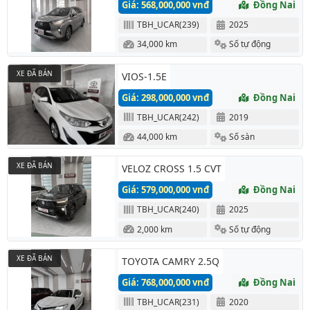
Giá: 568,000,000 vnđ
Đồng Nai
TBH_UCAR(239)
2025
34,000 km
Số tự động
XE ĐÃ BÁN
VIOS-1.5E
Giá: 298,000,000 vnđ
Đồng Nai
TBH_UCAR(242)
2019
44,000 km
Số sàn
XE ĐÃ BÁN
VELOZ CROSS 1.5 CVT
Giá: 579,000,000 vnđ
Đồng Nai
TBH_UCAR(240)
2025
2,000 km
Số tự động
XE ĐÃ BÁN
TOYOTA CAMRY 2.5Q
Giá: 768,000,000 vnđ
Đồng Nai
TBH_UCAR(231)
2020