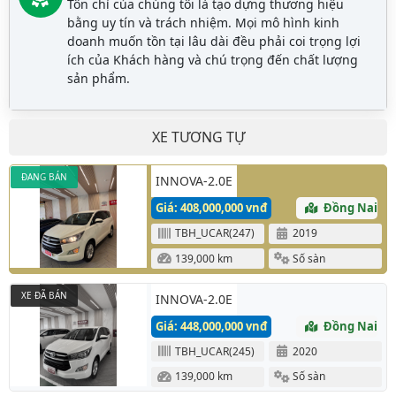
Tôn chỉ của chúng tôi là tạo dựng thương hiệu
bằng uy tín và trách nhiệm. Mọi mô hình kinh
doanh muốn tồn tại lâu dài đều phải coi trọng lợi
ích của Khách hàng và chú trọng đến chất lượng
sản phẩm.
XE TƯƠNG TỰ
ĐANG BÁN
INNOVA-2.0E
Giá: 408,000,000 vnđ
Đồng Nai
TBH_UCAR(247)
2019
139,000 km
Số sàn
XE ĐÃ BÁN
INNOVA-2.0E
Giá: 448,000,000 vnđ
Đồng Nai
TBH_UCAR(245)
2020
139,000 km
Số sàn