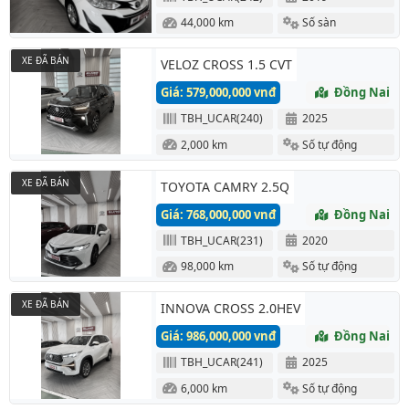
44,000 km
Số sàn
XE ĐÃ BÁN
VELOZ CROSS 1.5 CVT
Giá: 579,000,000 vnđ
Đồng Nai
TBH_UCAR(240)
2025
2,000 km
Số tự động
XE ĐÃ BÁN
TOYOTA CAMRY 2.5Q
Giá: 768,000,000 vnđ
Đồng Nai
TBH_UCAR(231)
2020
98,000 km
Số tự động
XE ĐÃ BÁN
INNOVA CROSS 2.0HEV
Giá: 986,000,000 vnđ
Đồng Nai
TBH_UCAR(241)
2025
6,000 km
Số tự động