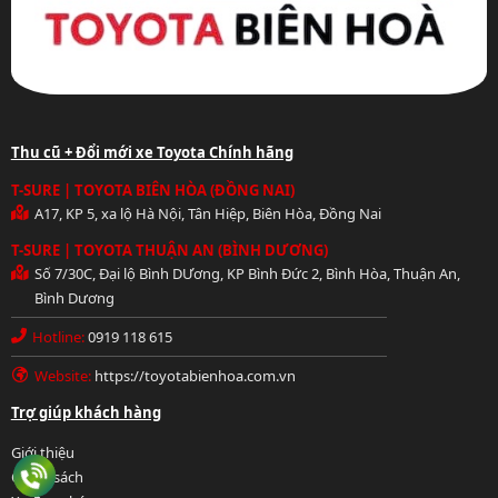
Thu cũ + Đổi mới xe Toyota Chính hãng
T-SURE | TOYOTA BIÊN HÒA (ĐỒNG NAI)
A17, KP 5, xa lộ Hà Nội, Tân Hiệp, Biên Hòa, Đồng Nai
T-SURE | TOYOTA THUẬN AN (BÌNH DƯƠNG)
Số 7/30C, Đại lộ Bình DƯơng, KP Bình Đức 2, Bình Hòa, Thuận An,
Bình Dương
Hotline:
0919 118 615
Website:
https://toyotabienhoa.com.vn
Hotline: 0919 118 615
Trợ giúp khách hàng
Giới thiệu
Chính sách