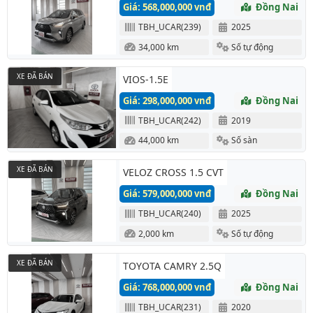
Giá: 568,000,000 vnđ
Đồng Nai
TBH_UCAR(239)
2025
34,000 km
Số tự động
XE ĐÃ BÁN
VIOS-1.5E
Giá: 298,000,000 vnđ
Đồng Nai
TBH_UCAR(242)
2019
44,000 km
Số sàn
XE ĐÃ BÁN
VELOZ CROSS 1.5 CVT
Giá: 579,000,000 vnđ
Đồng Nai
TBH_UCAR(240)
2025
2,000 km
Số tự động
XE ĐÃ BÁN
TOYOTA CAMRY 2.5Q
Giá: 768,000,000 vnđ
Đồng Nai
TBH_UCAR(231)
2020