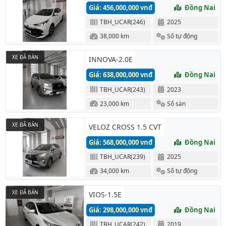
Giá: 456,000,000 vnđ
Đồng Nai
TBH_UCAR(246)
2025
38,000 km
Số tự động
XE ĐÃ BÁN
INNOVA-2.0E
Giá: 638,000,000 vnđ
Đồng Nai
TBH_UCAR(243)
2023
23,000 km
Số sàn
XE ĐÃ BÁN
VELOZ CROSS 1.5 CVT
Giá: 568,000,000 vnđ
Đồng Nai
TBH_UCAR(239)
2025
34,000 km
Số tự động
XE ĐÃ BÁN
VIOS-1.5E
Giá: 298,000,000 vnđ
Đồng Nai
TBH_UCAR(242)
2019