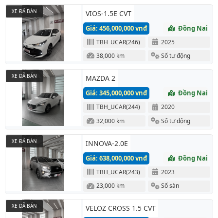
XE ĐÃ BÁN
VIOS-1.5E CVT
Giá: 456,000,000 vnđ
Đồng Nai
TBH_UCAR(246)
2025
38,000 km
Số tự động
XE ĐÃ BÁN
MAZDA 2
Giá: 345,000,000 vnđ
Đồng Nai
TBH_UCAR(244)
2020
32,000 km
Số tự động
XE ĐÃ BÁN
INNOVA-2.0E
Giá: 638,000,000 vnđ
Đồng Nai
TBH_UCAR(243)
2023
23,000 km
Số sàn
XE ĐÃ BÁN
VELOZ CROSS 1.5 CVT