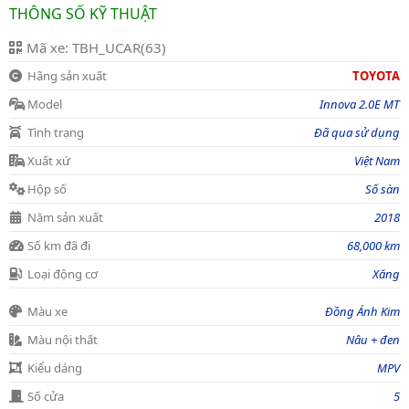
THÔNG SỐ KỸ THUẬT
Mã xe: TBH_UCAR(63)
Hãng sản xuất
TOYOTA
Model
Innova 2.0E MT
Tình trạng
Đã qua sử dụng
Xuất xứ
Việt Nam
Hộp số
Số sàn
Năm sản xuất
2018
Số km đã đi
68,000 km
Loại động cơ
Xăng
Màu xe
Đồng Ánh Kim
Màu nội thất
Nâu + đen
Kiểu dáng
MPV
Số cửa
5