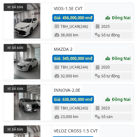
XE ĐÃ BÁN
VIOS-1.5E CVT
Giá: 456,000,000 vnđ
Đồng Nai
TBH_UCAR(246)
2025
38,000 km
Số tự động
XE ĐÃ BÁN
MAZDA 2
Giá: 345,000,000 vnđ
Đồng Nai
TBH_UCAR(244)
2020
32,000 km
Số tự động
XE ĐÃ BÁN
INNOVA-2.0E
Giá: 638,000,000 vnđ
Đồng Nai
TBH_UCAR(243)
2023
23,000 km
Số sàn
XE ĐÃ BÁN
VELOZ CROSS 1.5 CVT