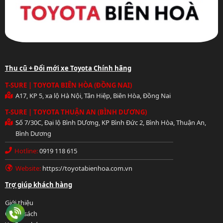
Thu cũ + Đổi mới xe Toyota Chính hãng
T-SURE | TOYOTA BIÊN HÒA (ĐỒNG NAI)
A17, KP 5, xa lộ Hà Nội, Tân Hiệp, Biên Hòa, Đồng Nai
T-SURE | TOYOTA THUẬN AN (BÌNH DƯƠNG)
Số 7/30C, Đại lộ Bình DƯơng, KP Bình Đức 2, Bình Hòa, Thuận An,
Bình Dương
Hotline:
0919 118 615
Website:
https://toyotabienhoa.com.vn
Hotline: 0919 118 615
Trợ giúp khách hàng
Giới thiệu
Chính sách