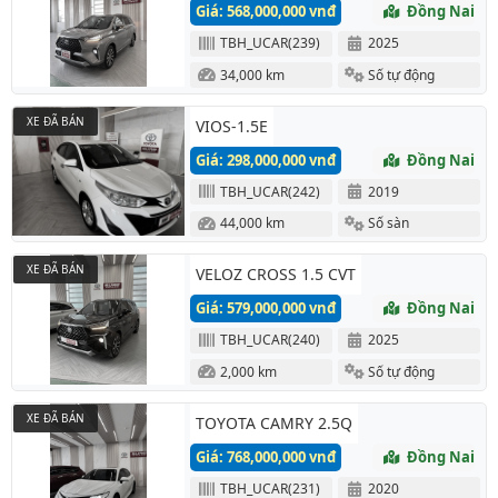
Giá: 568,000,000 vnđ
Đồng Nai
TBH_UCAR(239)
2025
34,000 km
Số tự động
XE ĐÃ BÁN
VIOS-1.5E
Giá: 298,000,000 vnđ
Đồng Nai
TBH_UCAR(242)
2019
44,000 km
Số sàn
XE ĐÃ BÁN
VELOZ CROSS 1.5 CVT
Giá: 579,000,000 vnđ
Đồng Nai
TBH_UCAR(240)
2025
2,000 km
Số tự động
XE ĐÃ BÁN
TOYOTA CAMRY 2.5Q
Giá: 768,000,000 vnđ
Đồng Nai
TBH_UCAR(231)
2020