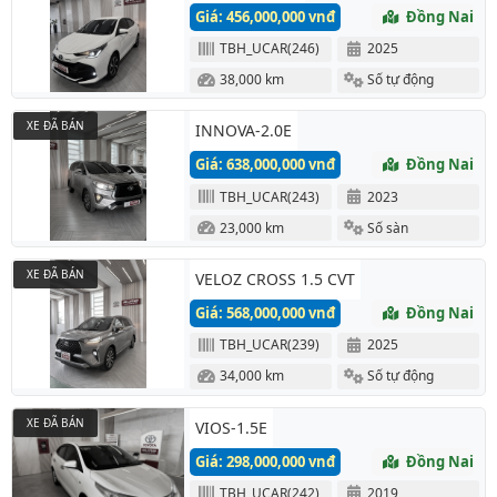
Giá: 456,000,000 vnđ
Đồng Nai
TBH_UCAR(246)
2025
38,000 km
Số tự động
XE ĐÃ BÁN
INNOVA-2.0E
Giá: 638,000,000 vnđ
Đồng Nai
TBH_UCAR(243)
2023
23,000 km
Số sàn
XE ĐÃ BÁN
VELOZ CROSS 1.5 CVT
Giá: 568,000,000 vnđ
Đồng Nai
TBH_UCAR(239)
2025
34,000 km
Số tự động
XE ĐÃ BÁN
VIOS-1.5E
Giá: 298,000,000 vnđ
Đồng Nai
TBH_UCAR(242)
2019