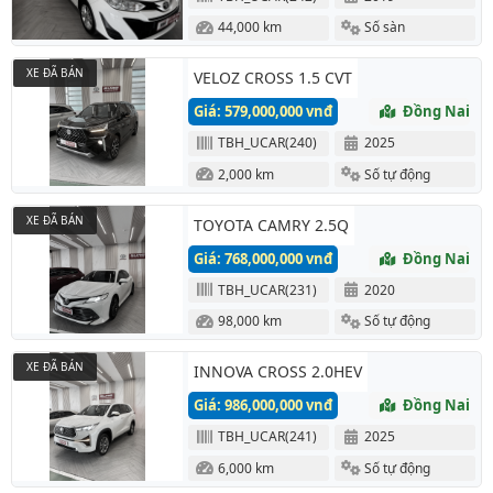
44,000 km
Số sàn
XE ĐÃ BÁN
VELOZ CROSS 1.5 CVT
Giá: 579,000,000 vnđ
Đồng Nai
TBH_UCAR(240)
2025
2,000 km
Số tự động
XE ĐÃ BÁN
TOYOTA CAMRY 2.5Q
Giá: 768,000,000 vnđ
Đồng Nai
TBH_UCAR(231)
2020
98,000 km
Số tự động
XE ĐÃ BÁN
INNOVA CROSS 2.0HEV
Giá: 986,000,000 vnđ
Đồng Nai
TBH_UCAR(241)
2025
6,000 km
Số tự động