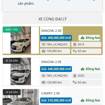
sản phẩm.
XE CÙNG ĐẠI LÝ
ĐANG BÁN
INNOVA-2.0E
Giá: 408,000,000 vnđ
Đồng Nai
TBH_UCAR(247)
2019
139,000 km
Số sàn
XE ĐÃ BÁN
INNOVA-2.0E
Giá: 448,000,000 vnđ
Đồng Nai
TBH_UCAR(245)
2020
139,000 km
Số sàn
XE ĐÃ BÁN
CAMRY 2.0E
Giá: 518,000,000 vnđ
Đồng Nai