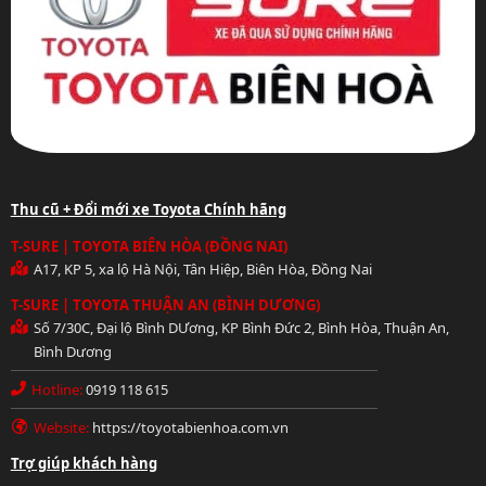
Thu cũ + Đổi mới xe Toyota Chính hãng
T-SURE | TOYOTA BIÊN HÒA (ĐỒNG NAI)
A17, KP 5, xa lộ Hà Nội, Tân Hiệp, Biên Hòa, Đồng Nai
T-SURE | TOYOTA THUẬN AN (BÌNH DƯƠNG)
Số 7/30C, Đại lộ Bình DƯơng, KP Bình Đức 2, Bình Hòa, Thuận An,
Bình Dương
Hotline:
0919 118 615
Website:
https://toyotabienhoa.com.vn
Hotline: 0919 118 615
Trợ giúp khách hàng