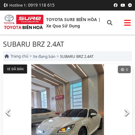
0919 118 615
Hotline 1:
TOYOTA SURE BIÊN HÒA |
Xe Qua Sử Dụng
SUBARU BRZ 2.4AT
Trang chủ
Xe đang bán
SUBARU BRZ 2.4AT
XE ĐÃ BÁN
0