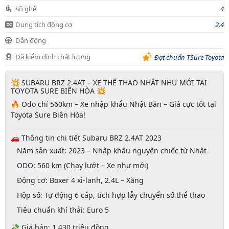
Số ghế
4
Dung tích động cơ
2.4
Dẫn động
Đã kiểm định chất lượng
Đạt chuẩn TSure Toyota
💥 SUBARU BRZ 2.4AT – XE THỂ THAO NHẬT NHƯ MỚI TẠI
TOYOTA SURE BIÊN HÒA 💥
🔥
Odo chỉ 560km – Xe nhập khẩu Nhật Bản – Giá cực tốt tại
Toyota Sure Biên Hòa!
🚗
Thông tin chi tiết Subaru BRZ 2.4AT 2023
Năm sản xuất:
2023 – Nhập khẩu nguyên chiếc từ Nhật
ODO:
560 km (Chạy lướt – Xe như mới)
Động cơ:
Boxer 4 xi-lanh, 2.4L – Xăng
Hộp số:
Tự động 6 cấp, tích hợp
lẫy chuyển số thể thao
Tiêu chuẩn khí thải:
Euro 5
💸
Giá bán: 1.430 triệu đồng