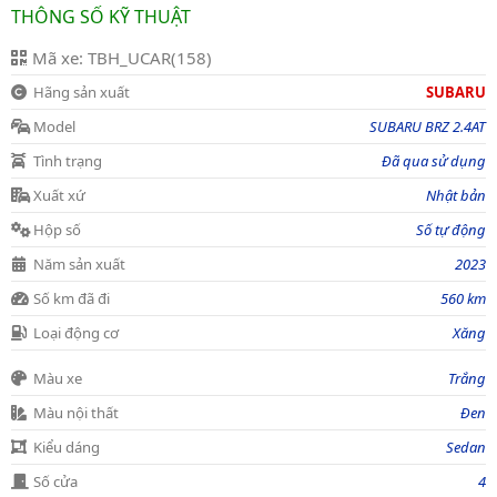
THÔNG SỐ KỸ THUẬT
Mã xe: TBH_UCAR(158)
Hãng sản xuất
SUBARU
Model
SUBARU BRZ 2.4AT
Tình trạng
Đã qua sử dụng
Xuất xứ
Nhật bản
Hộp số
Số tự động
Năm sản xuất
2023
Số km đã đi
560 km
Loại động cơ
Xăng
Màu xe
Trắng
Màu nội thất
Đen
Kiểu dáng
Sedan
Số cửa
4