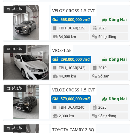
XE ĐÃ BÁN
VELOZ CROSS 1.5 CVT
Giá: 568,000,000 vnđ
Đồng Nai
TBH_UCAR(239)
2025
34,000 km
Số tự động
XE ĐÃ BÁN
VIOS-1.5E
Giá: 298,000,000 vnđ
Đồng Nai
TBH_UCAR(242)
2019
44,000 km
Số sàn
XE ĐÃ BÁN
VELOZ CROSS 1.5 CVT
Giá: 579,000,000 vnđ
Đồng Nai
TBH_UCAR(240)
2025
2,000 km
Số tự động
XE ĐÃ BÁN
TOYOTA CAMRY 2.5Q