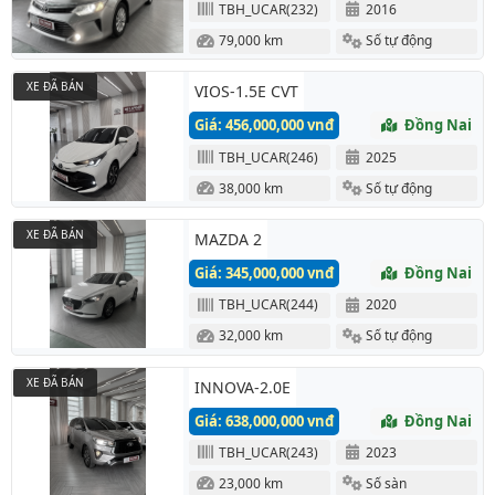
TBH_UCAR(232)
2016
79,000 km
Số tự động
XE ĐÃ BÁN
VIOS-1.5E CVT
Giá: 456,000,000 vnđ
Đồng Nai
TBH_UCAR(246)
2025
38,000 km
Số tự động
XE ĐÃ BÁN
MAZDA 2
Giá: 345,000,000 vnđ
Đồng Nai
TBH_UCAR(244)
2020
32,000 km
Số tự động
XE ĐÃ BÁN
INNOVA-2.0E
Giá: 638,000,000 vnđ
Đồng Nai
TBH_UCAR(243)
2023
23,000 km
Số sàn