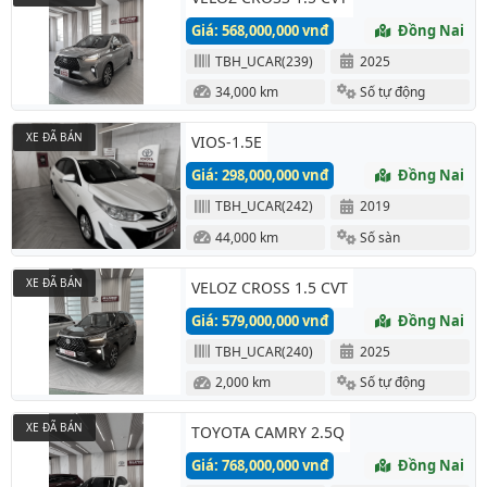
Giá: 568,000,000 vnđ
Đồng Nai
TBH_UCAR(239)
2025
34,000 km
Số tự động
XE ĐÃ BÁN
VIOS-1.5E
Giá: 298,000,000 vnđ
Đồng Nai
TBH_UCAR(242)
2019
44,000 km
Số sàn
XE ĐÃ BÁN
VELOZ CROSS 1.5 CVT
Giá: 579,000,000 vnđ
Đồng Nai
TBH_UCAR(240)
2025
2,000 km
Số tự động
XE ĐÃ BÁN
TOYOTA CAMRY 2.5Q
Giá: 768,000,000 vnđ
Đồng Nai