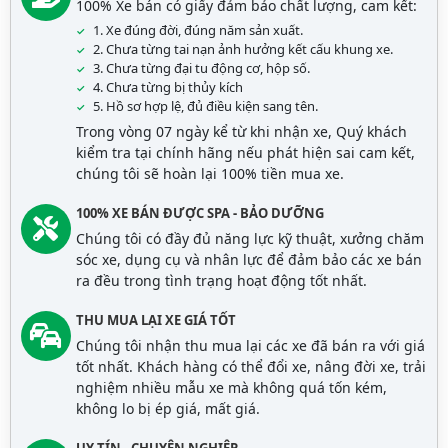
100% Xe bán có giấy đảm bảo chất lượng, cam kết:
1. Xe đúng đời, đúng năm sản xuất.
2. Chưa từng tai nạn ảnh hưởng kết cấu khung xe.
3. Chưa từng đại tu động cơ, hộp số.
4. Chưa từng bị thủy kích
5. Hồ sơ hợp lệ, đủ điều kiện sang tên.
Trong vòng 07 ngày kể từ khi nhận xe, Quý khách
kiểm tra tại chính hãng nếu phát hiện sai cam kết,
chúng tôi sẽ hoàn lại 100% tiền mua xe.
100% XE BÁN ĐƯỢC SPA - BẢO DƯỠNG
Chúng tôi có đầy đủ năng lực kỹ thuật, xưởng chăm
sóc xe, dụng cụ và nhân lực để đảm bảo các xe bán
ra đều trong tình trạng hoạt động tốt nhất.
THU MUA LẠI XE GIÁ TỐT
Chúng tôi nhận thu mua lại các xe đã bán ra với giá
tốt nhất. Khách hàng có thể đổi xe, nâng đời xe, trải
nghiệm nhiều mẫu xe mà không quá tốn kém,
không lo bị ép giá, mất giá.
UY TÍN - CHUYÊN NGHIỆP