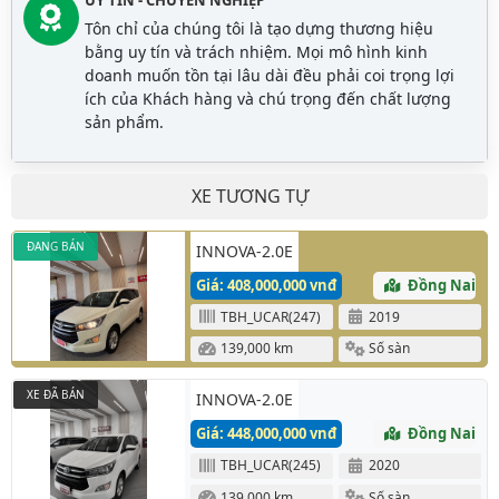
Tôn chỉ của chúng tôi là tạo dựng thương hiệu
bằng uy tín và trách nhiệm. Mọi mô hình kinh
doanh muốn tồn tại lâu dài đều phải coi trọng lợi
ích của Khách hàng và chú trọng đến chất lượng
sản phẩm.
XE TƯƠNG TỰ
ĐANG BÁN
INNOVA-2.0E
Giá: 408,000,000 vnđ
Đồng Nai
TBH_UCAR(247)
2019
139,000 km
Số sàn
XE ĐÃ BÁN
INNOVA-2.0E
Giá: 448,000,000 vnđ
Đồng Nai
TBH_UCAR(245)
2020
139,000 km
Số sàn