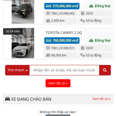
Giá: 579,000,000 vnđ
Đồng Nai
TBH_UCAR(240)
2025
2,000 km
Số tự động
XE ĐÃ BÁN
TOYOTA CAMRY 2.5Q
Giá: 768,000,000 vnđ
Đồng Nai
TBH_UCAR(231)
2020
98,000 km
Số tự động
Tỉnh thành
Xem tất cả
XE ĐANG CHÀO BÁN
Xem tất cả
Không tìm thấy xe nào !