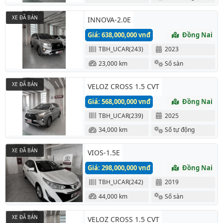
XE ĐÃ BÁN
INNOVA-2.0E
Giá: 638,000,000 vnđ
Đồng Nai
TBH_UCAR(243)
2023
23,000 km
Số sàn
XE ĐÃ BÁN
VELOZ CROSS 1.5 CVT
Giá: 568,000,000 vnđ
Đồng Nai
TBH_UCAR(239)
2025
34,000 km
Số tự động
XE ĐÃ BÁN
VIOS-1.5E
Giá: 298,000,000 vnđ
Đồng Nai
TBH_UCAR(242)
2019
44,000 km
Số sàn
XE ĐÃ BÁN
VELOZ CROSS 1.5 CVT