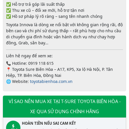
✅ Hỗ trợ
trả góp lãi suất thấp
✅
Thu xe cũ – đổi xe mới
, hỗ trợ tận nơi
✅ Hồ sơ pháp lý rõ ràng – sang tên nhanh chóng
Toyota Innova là dòng xe nổi bật với không gian rộng rãi, độ
bền cao và chi phí sử dụng thấp – rất phù hợp cho nhu cầu
di chuyển gia đình hoặc vận hành dịch vụ như chạy hợp
đồng, Grab, sân bay...
Liên hệ ngay để xem xe:
📞
Hotline
: 0919 118 615
📍
Toyota Sure Biên Hòa
– A17, KP5, Xa lộ Hà Nội, P. Tân
Hiệp, TP. Biên Hòa, Đồng Nai
🌐 Website:
toyotabienhoa.com.vn
VÌ SAO NÊN MUA XE TẠI T-SURE TOYOTA BIÊN HÒA -
XE QUA SỬ DỤNG CHÍNH HÃNG
HOÀN TIỀN NẾU SAI CAM KẾT