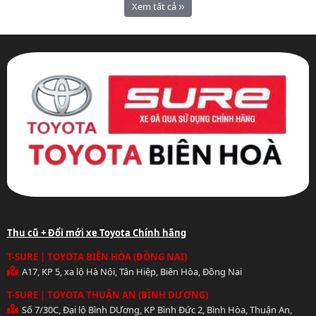
Xem tất cả
Thu cũ + Đổi mới xe Toyota Chính hãng
T-SURE | TOYOTA BIÊN HÒA (ĐỒNG NAI)
A17, KP 5, xa lộ Hà Nội, Tân Hiệp, Biên Hòa, Đồng Nai
T-SURE | TOYOTA THUẬN AN (BÌNH DƯƠNG)
Số 7/30C, Đại lộ Bình DƯơng, KP Bình Đức 2, Bình Hòa, Thuận An,