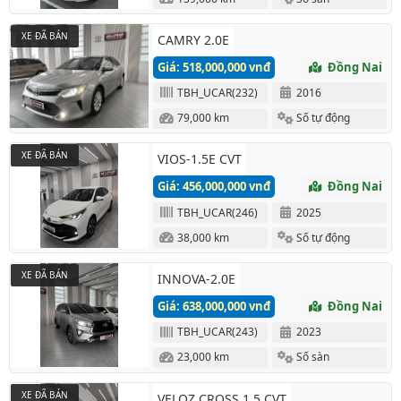
XE ĐÃ BÁN
CAMRY 2.0E
Giá: 518,000,000 vnđ
Đồng Nai
TBH_UCAR(232)
2016
79,000 km
Số tự động
XE ĐÃ BÁN
VIOS-1.5E CVT
Giá: 456,000,000 vnđ
Đồng Nai
TBH_UCAR(246)
2025
38,000 km
Số tự động
XE ĐÃ BÁN
INNOVA-2.0E
Giá: 638,000,000 vnđ
Đồng Nai
TBH_UCAR(243)
2023
23,000 km
Số sàn
XE ĐÃ BÁN
VELOZ CROSS 1.5 CVT