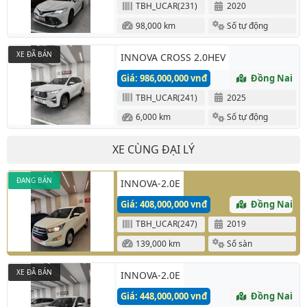
TBH_UCAR(231)
2020
98,000 km
Số tự động
XE ĐÃ BÁN
INNOVA CROSS 2.0HEV
Giá: 986,000,000 vnđ
Đồng Nai
TBH_UCAR(241)
2025
6,000 km
Số tự động
XE CÙNG ĐẠI LÝ
ĐANG BÁN
INNOVA-2.0E
Giá: 408,000,000 vnđ
Đồng Nai
TBH_UCAR(247)
2019
139,000 km
Số sàn
XE ĐÃ BÁN
INNOVA-2.0E
Giá: 448,000,000 vnđ
Đồng Nai