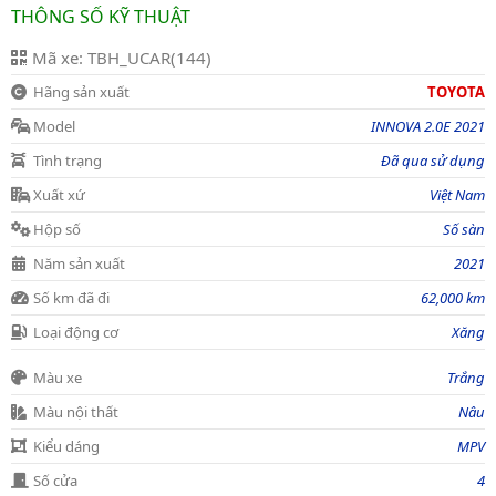
THÔNG SỐ KỸ THUẬT
Mã xe: TBH_UCAR(144)
Hãng sản xuất
TOYOTA
Model
INNOVA 2.0E 2021
Tình trạng
Đã qua sử dụng
Xuất xứ
Việt Nam
Hộp số
Số sàn
Năm sản xuất
2021
Số km đã đi
62,000 km
Loại động cơ
Xăng
Màu xe
Trắng
Màu nội thất
Nâu
Kiểu dáng
MPV
Số cửa
4