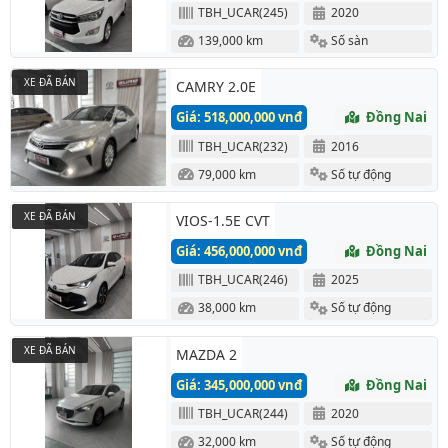
TBH_UCAR(245)
2020
139,000 km
Số sàn
XE ĐÃ BÁN
CAMRY 2.0E
Giá: 518,000,000 vnđ
Đồng Nai
TBH_UCAR(232)
2016
79,000 km
Số tự động
XE ĐÃ BÁN
VIOS-1.5E CVT
Giá: 456,000,000 vnđ
Đồng Nai
TBH_UCAR(246)
2025
38,000 km
Số tự động
XE ĐÃ BÁN
MAZDA 2
Giá: 345,000,000 vnđ
Đồng Nai
TBH_UCAR(244)
2020
32,000 km
Số tự động