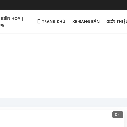
 BIÊN HÒA |
TRANG CHỦ
XE ĐANG BÁN
GIỚI THIỆ
ng
0