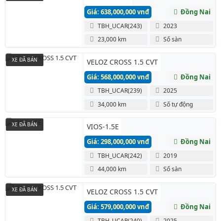
Giá: 638,000,000 vnđ
Đồng Nai
TBH_UCAR(243)
2023
23,000 km
Số sàn
XE ĐÃ BÁN
VELOZ CROSS 1.5 CVT
Giá: 568,000,000 vnđ
Đồng Nai
TBH_UCAR(239)
2025
34,000 km
Số tự động
XE ĐÃ BÁN
VIOS-1.5E
Giá: 298,000,000 vnđ
Đồng Nai
TBH_UCAR(242)
2019
44,000 km
Số sàn
XE ĐÃ BÁN
VELOZ CROSS 1.5 CVT
Giá: 579,000,000 vnđ
Đồng Nai
TBH_UCAR(240)
2025