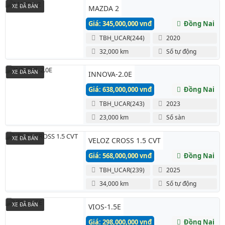
XE ĐÃ BÁN
MAZDA 2
Giá: 345,000,000 vnđ
Đồng Nai
TBH_UCAR(244)
2020
32,000 km
Số tự động
XE ĐÃ BÁN
INNOVA-2.0E
Giá: 638,000,000 vnđ
Đồng Nai
TBH_UCAR(243)
2023
23,000 km
Số sàn
XE ĐÃ BÁN
VELOZ CROSS 1.5 CVT
Giá: 568,000,000 vnđ
Đồng Nai
TBH_UCAR(239)
2025
34,000 km
Số tự động
XE ĐÃ BÁN
VIOS-1.5E
Giá: 298,000,000 vnđ
Đồng Nai