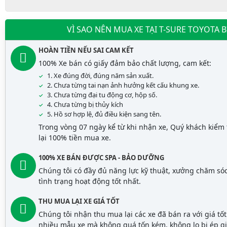
VÌ SAO NÊN MUA XE TẠI T-SURE TOYOTA 
HOÀN TIỀN NẾU SAI CAM KẾT
100% Xe bán có giấy đảm bảo chất lượng, cam kết:
1. Xe đúng đời, đúng năm sản xuất.
2. Chưa từng tai nạn ảnh hưởng kết cấu khung xe.
3. Chưa từng đại tu động cơ, hộp số.
4. Chưa từng bị thủy kích
5. Hồ sơ hợp lệ, đủ điều kiện sang tên.
Trong vòng 07 ngày kể từ khi nhận xe, Quý khách kiểm t
lại 100% tiền mua xe.
100% XE BÁN ĐƯỢC SPA - BẢO DƯỠNG
Chúng tôi có đầy đủ năng lực kỹ thuật, xưởng chăm só
tình trạng hoạt động tốt nhất.
THU MUA LẠI XE GIÁ TỐT
Chúng tôi nhận thu mua lại các xe đã bán ra với giá tố
nhiều mẫu xe mà không quá tốn kém, không lo bị ép gi