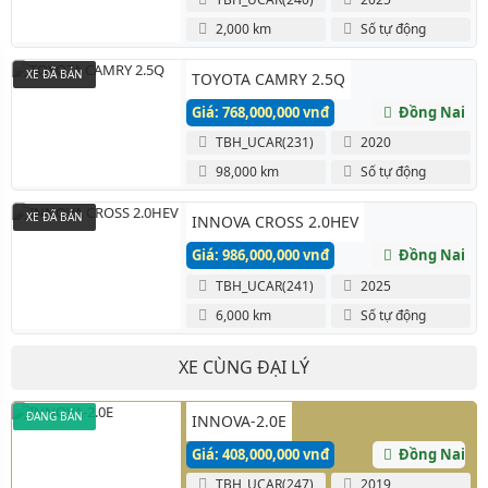
2,000 km
Số tự động
XE ĐÃ BÁN
TOYOTA CAMRY 2.5Q
Giá: 768,000,000 vnđ
Đồng Nai
TBH_UCAR(231)
2020
98,000 km
Số tự động
XE ĐÃ BÁN
INNOVA CROSS 2.0HEV
Giá: 986,000,000 vnđ
Đồng Nai
TBH_UCAR(241)
2025
6,000 km
Số tự động
XE CÙNG ĐẠI LÝ
ĐANG BÁN
INNOVA-2.0E
Giá: 408,000,000 vnđ
Đồng Nai
TBH_UCAR(247)
2019