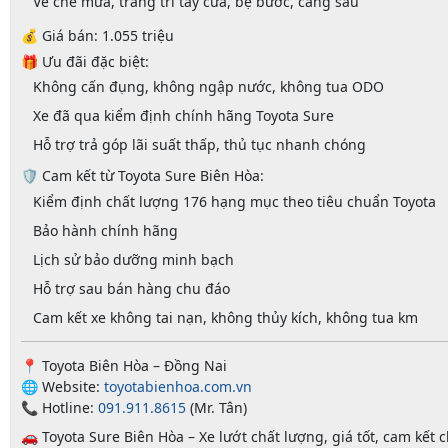
Vè che mưa, trang trí tay cửa, bệ bước, cảng sau
💰
Giá bán
: 1.055 triệu
🎁
Ưu đãi đặc biệt
:
Không cấn đụng, không ngập nước, không tua ODO
Xe đã qua kiểm định chính hãng Toyota Sure
Hỗ trợ trả góp lãi suất thấp, thủ tục nhanh chóng
🛡
Cam kết từ Toyota Sure Biên Hòa
:
Kiểm định chất lượng 176 hạng mục
theo tiêu chuẩn Toyota
Bảo hành chính hãng
Lịch sử bảo dưỡng minh bạch
Hỗ trợ sau bán hàng chu đáo
Cam kết xe không tai nạn, không thủy kích, không tua km
📍
Toyota Biên Hòa – Đồng Nai
🌐
Website
:
toyotabienhoa.com.vn
📞
Hotline
:
091.911.8615
(Mr. Tân)
🚗
Toyota Sure Biên Hòa
– Xe lướt chất lượng, giá tốt, cam kết