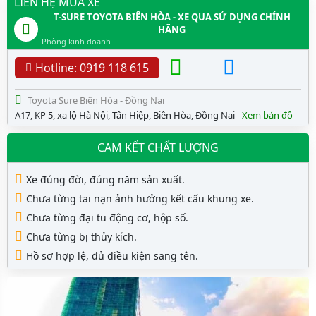
LIÊN HỆ MUA XE
T-SURE TOYOTA BIÊN HÒA - XE QUA SỬ DỤNG CHÍNH
HÃNG
Phòng kinh doanh
Hotline: 0919 118 615
Toyota Sure Biên Hòa - Đồng Nai
A17, KP 5, xa lộ Hà Nội, Tân Hiệp, Biên Hòa, Đồng Nai
Xem bản đồ
-
CAM KẾT CHẤT LƯỢNG
Xe đúng đời, đúng năm sản xuất.
Chưa từng tai nạn ảnh hưởng kết cấu khung xe.
Chưa từng đại tu động cơ, hộp số.
Chưa từng bị thủy kích.
Hồ sơ hợp lệ, đủ điều kiện sang tên.