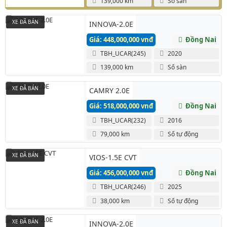
139,000 km
Số sàn
XE ĐÃ BÁN
INNOVA-2.0E
Giá: 448,000,000 vnđ
Đồng Nai
TBH_UCAR(245)
2020
139,000 km
Số sàn
XE ĐÃ BÁN
CAMRY 2.0E
Giá: 518,000,000 vnđ
Đồng Nai
TBH_UCAR(232)
2016
79,000 km
Số tự động
XE ĐÃ BÁN
VIOS-1.5E CVT
Giá: 456,000,000 vnđ
Đồng Nai
TBH_UCAR(246)
2025
38,000 km
Số tự động
XE ĐÃ BÁN
INNOVA-2.0E