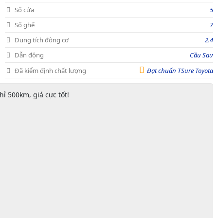
Số cửa
5
Số ghế
7
Dung tích động cơ
2.4
Dẫn động
Cầu Sau
Đã kiểm định chất lượng
Đạt chuẩn TSure Toyota
ỉ 500km, giá cực tốt!