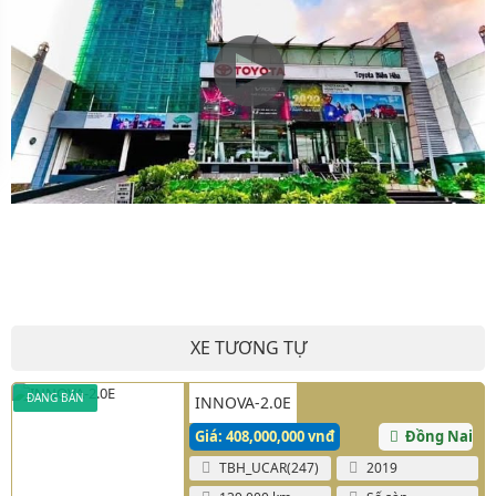
XE TƯƠNG TỰ
ĐANG BÁN
INNOVA-2.0E
Giá: 408,000,000 vnđ
Đồng Nai
TBH_UCAR(247)
2019