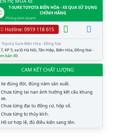
IÊN HỆ MUA XE
T-SURE TOYOTA BIÊN HÒA - XE QUA SỬ DỤNG
CHÍNH HÃNG
Phòng kinh doanh
Hotline: 0919 118 615
Toyota Sure Biên Hòa - Đồng Nai
7, KP 5, xa lộ Hà Nội, Tân Hiệp, Biên Hòa, Đồng Nai
-
em bản đồ
CAM KẾT CHẤT LƯỢNG
Xe đúng đời, đúng năm sản xuất.
Chưa từng tai nạn ảnh hưởng kết cấu khung
xe.
Chưa từng đại tu động cơ, hộp số.
Chưa từng bị thủy kích.
Hồ sơ hợp lệ, đủ điều kiện sang tên.