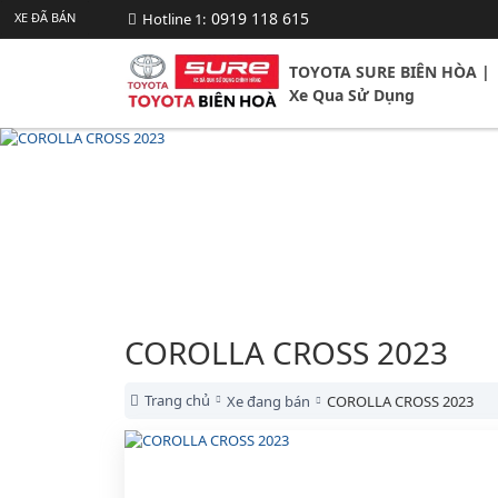
0919 118 615
XE ĐÃ BÁN
XE ĐÃ BÁN
XE ĐÃ BÁN
XE ĐÃ BÁN
XE ĐÃ BÁN
XE ĐÃ BÁN
XE ĐÃ BÁN
XE ĐÃ BÁN
XE ĐÃ BÁN
XE ĐÃ BÁN
Hotline 1:
TOYOTA SURE BIÊN HÒA |
Xe Qua Sử Dụng
COROLLA CROSS 2023
Trang chủ
Xe đang bán
COROLLA CROSS 2023