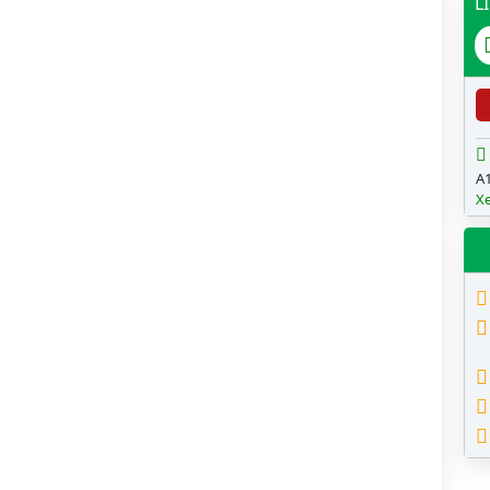
L
A1
X