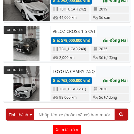
Giá: 298,000,000 vnđ
Đồng Nai
TBH_UCAR(242)
2019
44,000 km
Số sàn
XE ĐÃ BÁN
VELOZ CROSS 1.5 CVT
Giá: 579,000,000 vnđ
Đồng Nai
TBH_UCAR(240)
2025
2,000 km
Số tự động
XE ĐÃ BÁN
TOYOTA CAMRY 2.5Q
Giá: 768,000,000 vnđ
Đồng Nai
TBH_UCAR(231)
2020
98,000 km
Số tự động
Tỉnh thành
Xem tất cả