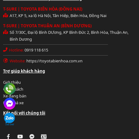
T-SURE | TOYOTA BIÊN HÒA (ĐỒNG NAI)
A17, KP 5, xa lộ Hà Nội, Tân Hiệp, Biên Hòa, Đồng Nai
T-SURE | TOYOTA THUẬN AN (BÌNH DƯƠNG)
Số 7/30C, Đại lộ Bình DƯơng, KP Bình Đức 2, Bình Hòa, Thuận An,
Bình Dương
Hotline:
0919 118 615
Website:
https://toyotabienhoa.com.vn
Hotline: 0919 118 615
Trợ giúp khách hàng
Giới thiệu
Chính sách
Xe đang bán
Định giá xe
Chat FB Messenger
Kết nối với chúng tôi
Chat Zalo