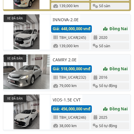
139,000 km
Số sàn
XE ĐÃ BÁN
INNOVA-2.0E
Giá: 448,000,000 vnđ
Đồng Nai
TBH_UCAR(245)
2020
139,000 km
Số sàn
XE ĐÃ BÁN
CAMRY 2.0E
Giá: 518,000,000 vnđ
Đồng Nai
TBH_UCAR(232)
2016
79,000 km
Số tự động
XE ĐÃ BÁN
VIOS-1.5E CVT
Giá: 456,000,000 vnđ
Đồng Nai
TBH_UCAR(246)
2025
38,000 km
Số tự động