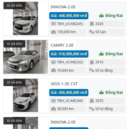
XE ĐÃ BÁN
INNOVA-2.0E
Giá: 448,000,000 vnđ
Đồng Nai
TBH_UCAR(245)
2020
139,000 km
Số sàn
XE ĐÃ BÁN
CAMRY 2.0E
Giá: 518,000,000 vnđ
Đồng Nai
TBH_UCAR(232)
2016
79,000 km
Số tự động
XE ĐÃ BÁN
VIOS-1.5E CVT
Giá: 456,000,000 vnđ
Đồng Nai
TBH_UCAR(246)
2025
38,000 km
Số tự động
XE ĐÃ BÁN
INNOVA-2.0E