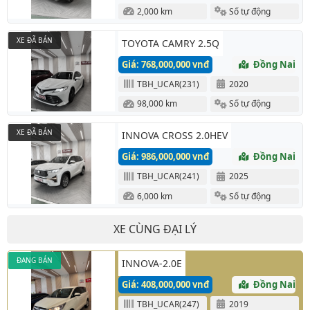
2,000 km
Số tự động
XE ĐÃ BÁN
TOYOTA CAMRY 2.5Q
Giá: 768,000,000 vnđ
Đồng Nai
TBH_UCAR(231)
2020
98,000 km
Số tự động
XE ĐÃ BÁN
INNOVA CROSS 2.0HEV
Giá: 986,000,000 vnđ
Đồng Nai
TBH_UCAR(241)
2025
6,000 km
Số tự động
XE CÙNG ĐẠI LÝ
ĐANG BÁN
INNOVA-2.0E
Giá: 408,000,000 vnđ
Đồng Nai
TBH_UCAR(247)
2019