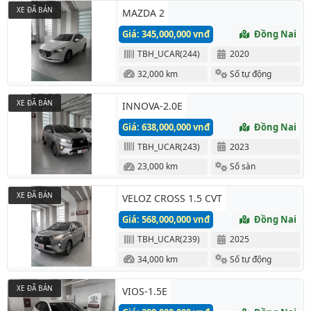
XE ĐÃ BÁN
MAZDA 2
Giá: 345,000,000 vnđ
Đồng Nai
TBH_UCAR(244)
2020
32,000 km
Số tự động
XE ĐÃ BÁN
INNOVA-2.0E
Giá: 638,000,000 vnđ
Đồng Nai
TBH_UCAR(243)
2023
23,000 km
Số sàn
XE ĐÃ BÁN
VELOZ CROSS 1.5 CVT
Giá: 568,000,000 vnđ
Đồng Nai
TBH_UCAR(239)
2025
34,000 km
Số tự động
XE ĐÃ BÁN
VIOS-1.5E