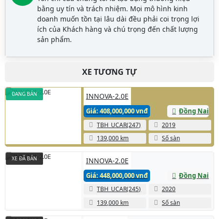
bằng uy tín và trách nhiệm. Mọi mô hình kinh
doanh muốn tồn tại lâu dài đều phải coi trọng lợi
ích của Khách hàng và chú trọng đến chất lượng
sản phẩm.
XE TƯƠNG TỰ
ĐANG BÁN
INNOVA-2.0E
Giá: 408,000,000 vnđ
Đồng Nai
TBH_UCAR(247)
2019
139,000 km
Số sàn
XE ĐÃ BÁN
INNOVA-2.0E
Giá: 448,000,000 vnđ
Đồng Nai
TBH_UCAR(245)
2020
139,000 km
Số sàn