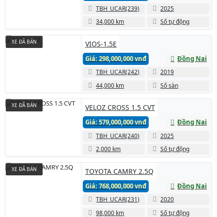
TBH_UCAR(239)
2025
34,000 km
Số tự động
XE ĐÃ BÁN
VIOS-1.5E
Giá: 298,000,000 vnđ
Đồng Nai
TBH_UCAR(242)
2019
44,000 km
Số sàn
XE ĐÃ BÁN
VELOZ CROSS 1.5 CVT
Giá: 579,000,000 vnđ
Đồng Nai
TBH_UCAR(240)
2025
2,000 km
Số tự động
XE ĐÃ BÁN
TOYOTA CAMRY 2.5Q
Giá: 768,000,000 vnđ
Đồng Nai
TBH_UCAR(231)
2020
98,000 km
Số tự động