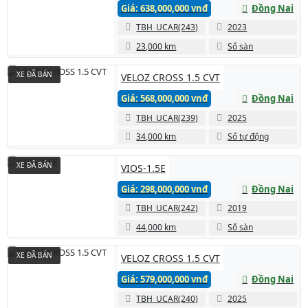
Giá: 638,000,000 vnđ
Đồng Nai
TBH_UCAR(243)
2023
23,000 km
Số sàn
XE ĐÃ BÁN
VELOZ CROSS 1.5 CVT
Giá: 568,000,000 vnđ
Đồng Nai
TBH_UCAR(239)
2025
34,000 km
Số tự động
XE ĐÃ BÁN
VIOS-1.5E
Giá: 298,000,000 vnđ
Đồng Nai
TBH_UCAR(242)
2019
44,000 km
Số sàn
XE ĐÃ BÁN
VELOZ CROSS 1.5 CVT
Giá: 579,000,000 vnđ
Đồng Nai
TBH_UCAR(240)
2025