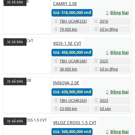
XE ĐÃ BÁN
CAMRY 2.0E
Giá: 518,000,000 vnđ
Đồng Nai
TBH_UCAR(232)
2016
79,000 km
Số tự động
XE ĐÃ BÁN
VIOS-1.5E CVT
Giá: 456,000,000 vnđ
Đồng Nai
TBH_UCAR(246)
2025
38,000 km
Số tự động
XE ĐÃ BÁN
INNOVA-2.0E
Giá: 638,000,000 vnđ
Đồng Nai
TBH_UCAR(243)
2023
23,000 km
Số sàn
XE ĐÃ BÁN
VELOZ CROSS 1.5 CVT
Giá: 568,000,000 vnđ
Đồng Nai