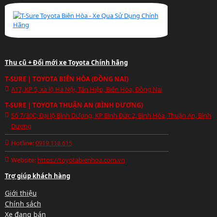
Thu cũ + Đổi mới xe Toyota Chính hãng
T-SURE | TOYOTA BIÊN HÒA (ĐỒNG NAI)
A17, KP 5, xa lộ Hà Nội, Tân Hiệp, Biên Hòa, Đồng Nai
T-SURE | TOYOTA THUẬN AN (BÌNH DƯƠNG)
Số 7/30C, Đại lộ Bình DƯơng, KP Bình Đức 2, Bình Hòa, Thuận An, Bình
Dương
Hotline:
0919 118 615
Website:
https://toyotabienhoa.com.vn
Trợ giúp khách hàng
Giới thiệu
Chính sách
Xe đang bán