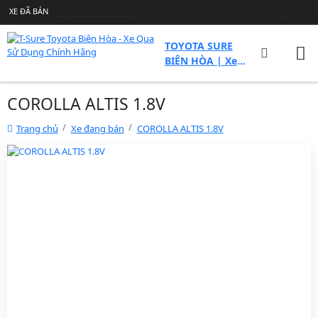
Hotline 1:
0919 118 615
XE ĐÃ BÁN
XE ĐÃ BÁN
XE ĐÃ BÁN
XE ĐÃ BÁN
XE ĐÃ BÁN
XE ĐÃ BÁN
XE ĐÃ BÁN
XE ĐÃ BÁN
XE ĐÃ BÁN
4
4
4
4
4
4
4
4
4
TOYOTA SURE
BIÊN HÒA | Xe
Qua Sử Dụng
COROLLA ALTIS 1.8V
Trang chủ
Xe đang bán
COROLLA ALTIS 1.8V