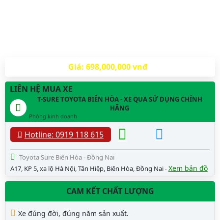
Giá: 698,000,000 vnđ
LIÊN HỆ MUA XE
T-SURE TOYOTA BIÊN HÒA - XE QUA SỬ DỤNG CHÍNH
HÃNG
Phòng kinh doanh
Hotline: 0919 118 615
Toyota Sure Biên Hòa - Đồng Nai
Xem bản đồ
A17, KP 5, xa lộ Hà Nội, Tân Hiệp, Biên Hòa, Đồng Nai
-
CAM KẾT CHẤT LƯỢNG
Xe đúng đời, đúng năm sản xuất.