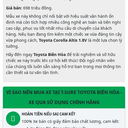
Giá bán:
698 triệu đồng.
Mẫu xe này không chỉ nổi bật với hiệu suất vận hành ổn
định mà còn tích hợp nhiều công nghệ an toàn và tiện nghi
cao cấp, phục vụ tốt nhất nhu cầu di chuyển của khách
hàng. Nếu bạn đang tìm kiếm một chiếc xe vừa đáng tin cậy
vừa phong cách,
Toyota Corolla Altis 1.8V
là một lựa chọn lý
tưởng.
Hãy đến ngay
Toyota Biên Hòa
để trải nghiệm và sở hữu
chiếc xe này trước khi cơ hội kết thúc! Đội ngũ nhân viên
của chúng tôi luôn sẵn sàng hỗ trợ bạn trong mọi thông tin
cần thiết và tư vấn tận tình.
VÌ SAO NÊN MUA XE TẠI T-SURE TOYOTA BIÊN HÒA -
XE QUA SỬ DỤNG CHÍNH HÃNG
HOÀN TIỀN NẾU SAI CAM KẾT
100% Xe bán có giấy đảm bảo chất lượng, cam kết: