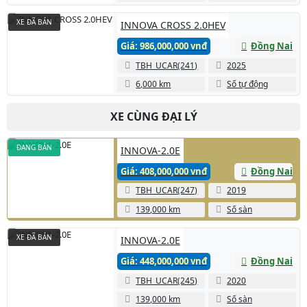
XE ĐÃ BÁN
INNOVA CROSS 2.0HEV
Giá: 986,000,000 vnđ
Đồng Nai
TBH_UCAR(241)
2025
6,000 km
Số tự động
XE CÙNG ĐẠI LÝ
ĐANG BÁN
INNOVA-2.0E
Giá: 408,000,000 vnđ
Đồng Nai
TBH_UCAR(247)
2019
139,000 km
Số sàn
XE ĐÃ BÁN
INNOVA-2.0E
Giá: 448,000,000 vnđ
Đồng Nai
TBH_UCAR(245)
2020
139,000 km
Số sàn