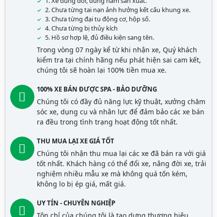
1. Xe đúng đời, đúng năm sản xuất.
2. Chưa từng tai nạn ảnh hưởng kết cấu khung xe.
3. Chưa từng đại tu động cơ, hộp số.
4. Chưa từng bị thủy kích
5. Hồ sơ hợp lệ, đủ điều kiện sang tên.
Trong vòng 07 ngày kể từ khi nhận xe, Quý khách
kiểm tra tại chính hãng nếu phát hiện sai cam kết,
chúng tôi sẽ hoàn lại 100% tiền mua xe.
100% XE BÁN ĐƯỢC SPA - BẢO DƯỠNG
Chúng tôi có đầy đủ năng lực kỹ thuật, xưởng chăm
sóc xe, dụng cụ và nhân lực để đảm bảo các xe bán
ra đều trong tình trạng hoạt động tốt nhất.
THU MUA LẠI XE GIÁ TỐT
Chúng tôi nhận thu mua lại các xe đã bán ra với giá
tốt nhất. Khách hàng có thể đổi xe, nâng đời xe, trải
nghiệm nhiều mẫu xe mà không quá tốn kém,
không lo bị ép giá, mất giá.
UY TÍN - CHUYÊN NGHIỆP
Tôn chỉ của chúng tôi là tạo dựng thương hiệu