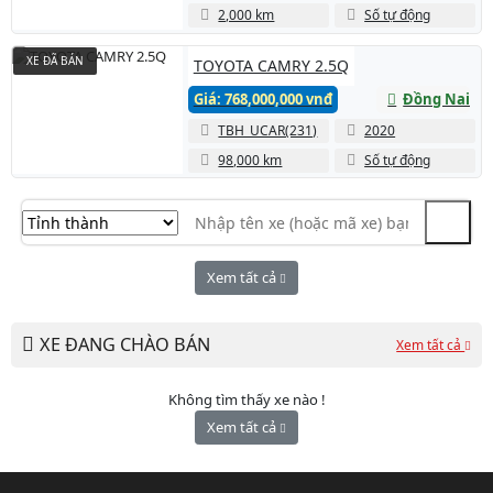
2,000 km
Số tự động
XE ĐÃ BÁN
TOYOTA CAMRY 2.5Q
Giá: 768,000,000 vnđ
Đồng Nai
TBH_UCAR(231)
2020
98,000 km
Số tự động
Xem tất cả
XE ĐANG CHÀO BÁN
Xem tất cả
Không tìm thấy xe nào !
Xem tất cả