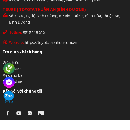
T-SURE | TOYOTA THUẬN AN (BÌNH DƯƠNG)
Số 7/30C, Đại lộ Bình DƯơng, KP Bình Đức 2, Bình Hòa, Thuận An,
Bình Dương
Hotline:
0919 118 615
Website:
https://toyotabienhoa.com.vn
Hotline: 0919 118 615
Trợ giúp khách hàng
Giới thiệu
Chính sách
Xe đang bán
Định giá xe
Chat FB Messenger
Kết nối với chúng tôi
Chat Zalo