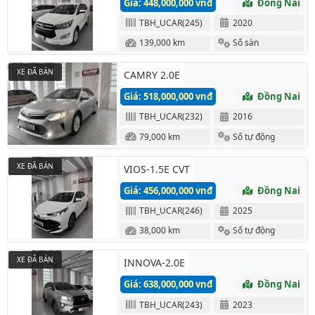
Giá: 448,000,000 vnđ
Đồng Nai
TBH_UCAR(245)
2020
139,000 km
Số sàn
XE ĐÃ BÁN
CAMRY 2.0E
Giá: 518,000,000 vnđ
Đồng Nai
TBH_UCAR(232)
2016
79,000 km
Số tự động
XE ĐÃ BÁN
VIOS-1.5E CVT
Giá: 456,000,000 vnđ
Đồng Nai
TBH_UCAR(246)
2025
38,000 km
Số tự động
XE ĐÃ BÁN
INNOVA-2.0E
Giá: 638,000,000 vnđ
Đồng Nai
TBH_UCAR(243)
2023