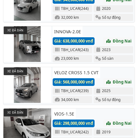
TBH_UCAR(244)
2020
32,000 km
Số tự động
XE ĐÃ BÁN
INNOVA-2.0E
Giá: 638,000,000 vnđ
Đồng Nai
TBH_UCAR(243)
2023
23,000 km
Số sàn
XE ĐÃ BÁN
VELOZ CROSS 1.5 CVT
Giá: 568,000,000 vnđ
Đồng Nai
TBH_UCAR(239)
2025
34,000 km
Số tự động
XE ĐÃ BÁN
VIOS-1.5E
Giá: 298,000,000 vnđ
Đồng Nai
TBH_UCAR(242)
2019