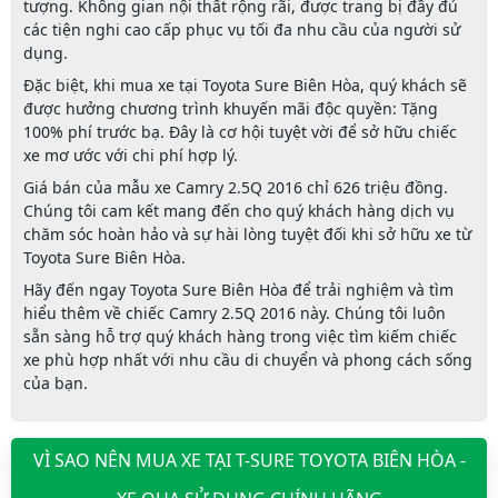
tượng. Không gian nội thất rộng rãi, được trang bị đầy đủ
các tiện nghi cao cấp phục vụ tối đa nhu cầu của người sử
dụng.
Đặc biệt, khi mua xe tại
Toyota Sure Biên Hòa
, quý khách sẽ
được hưởng chương trình khuyến mãi độc quyền:
Tặng
100% phí trước bạ
. Đây là cơ hội tuyệt vời để sở hữu chiếc
xe mơ ước với chi phí hợp lý.
Giá bán của mẫu xe
Camry 2.5Q 2016
chỉ
626 triệu đồng
.
Chúng tôi cam kết mang đến cho quý khách hàng dịch vụ
chăm sóc hoàn hảo và sự hài lòng tuyệt đối khi sở hữu xe từ
Toyota Sure Biên Hòa.
Hãy đến ngay
Toyota Sure Biên Hòa
để trải nghiệm và tìm
hiểu thêm về chiếc
Camry 2.5Q 2016
này. Chúng tôi luôn
sẵn sàng hỗ trợ quý khách hàng trong việc tìm kiếm chiếc
xe phù hợp nhất với nhu cầu di chuyển và phong cách sống
của bạn.
VÌ SAO NÊN MUA XE TẠI T-SURE TOYOTA BIÊN HÒA -