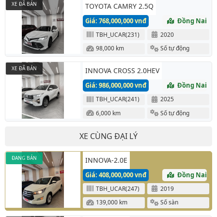
XE ĐÃ BÁN
TOYOTA CAMRY 2.5Q
Giá: 768,000,000 vnđ
Đồng Nai
TBH_UCAR(231)
2020
98,000 km
Số tự động
XE ĐÃ BÁN
INNOVA CROSS 2.0HEV
Giá: 986,000,000 vnđ
Đồng Nai
TBH_UCAR(241)
2025
6,000 km
Số tự động
XE CÙNG ĐẠI LÝ
ĐANG BÁN
INNOVA-2.0E
Giá: 408,000,000 vnđ
Đồng Nai
TBH_UCAR(247)
2019
139,000 km
Số sàn