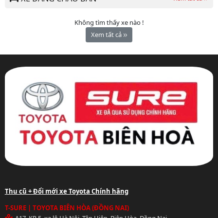
Không tìm thấy xe nào !
Xem tất cả
Thu cũ + Đổi mới xe Toyota Chính hãng
T-SURE | TOYOTA BIÊN HÒA (ĐỒNG NAI)
A17, KP 5, xa lộ Hà Nội, Tân Hiệp, Biên Hòa, Đồng Nai