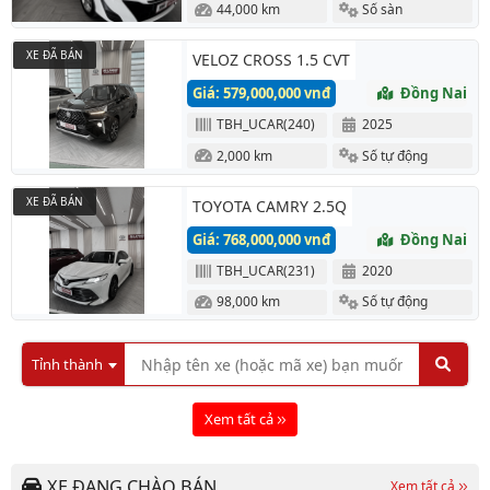
44,000 km
Số sàn
XE ĐÃ BÁN
VELOZ CROSS 1.5 CVT
Giá: 579,000,000 vnđ
Đồng Nai
TBH_UCAR(240)
2025
2,000 km
Số tự động
XE ĐÃ BÁN
TOYOTA CAMRY 2.5Q
Giá: 768,000,000 vnđ
Đồng Nai
TBH_UCAR(231)
2020
98,000 km
Số tự động
Tỉnh thành
Xem tất cả
XE ĐANG CHÀO BÁN
Xem tất cả