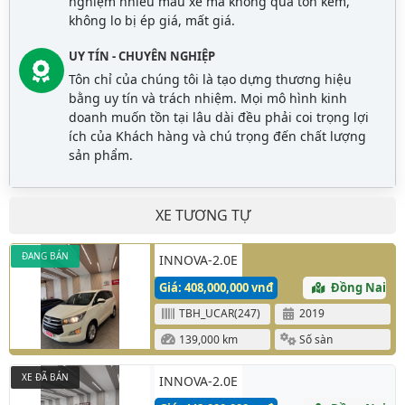
nghiệm nhiều mẫu xe mà không quá tốn kém,
không lo bị ép giá, mất giá.
UY TÍN - CHUYÊN NGHIỆP
Tôn chỉ của chúng tôi là tạo dựng thương hiệu
bằng uy tín và trách nhiệm. Mọi mô hình kinh
doanh muốn tồn tại lâu dài đều phải coi trọng lợi
ích của Khách hàng và chú trọng đến chất lượng
sản phẩm.
XE TƯƠNG TỰ
ĐANG BÁN
INNOVA-2.0E
Giá: 408,000,000 vnđ
Đồng Nai
TBH_UCAR(247)
2019
139,000 km
Số sàn
XE ĐÃ BÁN
INNOVA-2.0E