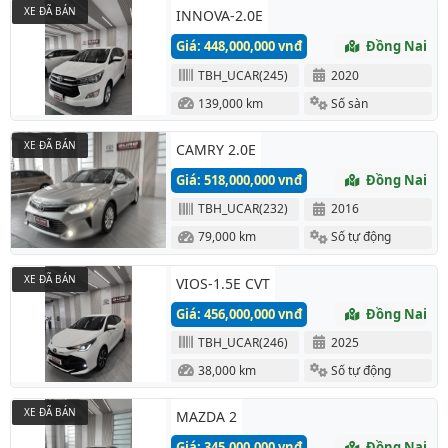
XE ĐÃ BÁN
INNOVA-2.0E
Giá: 448,000,000 vnđ
Đồng Nai
TBH_UCAR(245)
2020
139,000 km
Số sàn
XE ĐÃ BÁN
CAMRY 2.0E
Giá: 518,000,000 vnđ
Đồng Nai
TBH_UCAR(232)
2016
79,000 km
Số tự động
XE ĐÃ BÁN
VIOS-1.5E CVT
Giá: 456,000,000 vnđ
Đồng Nai
TBH_UCAR(246)
2025
38,000 km
Số tự động
XE ĐÃ BÁN
MAZDA 2
Giá: 345,000,000 vnđ
Đồng Nai